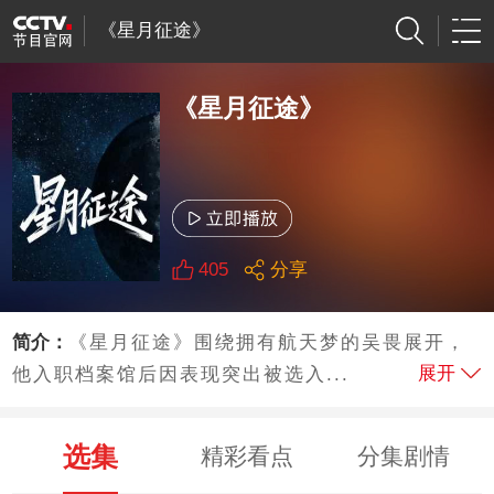
《星月征途》
《星月征途》
405
分享
简介：
《星月征途》围绕拥有航天梦的吴畏展开，
展开
他入职档案馆后因表现突出被选入...
选集
精彩看点
分集剧情