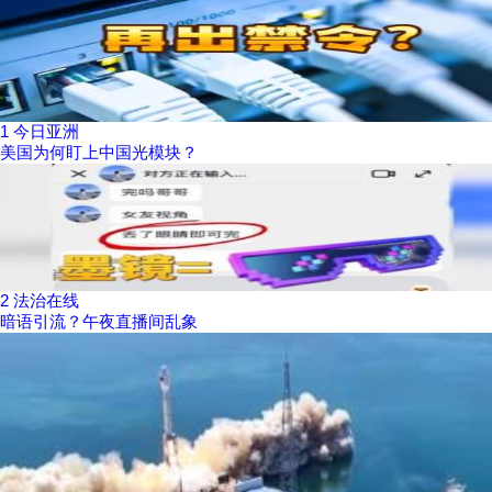
1
今日亚洲
美国为何盯上中国光模块？
2
法治在线
暗语引流？午夜直播间乱象