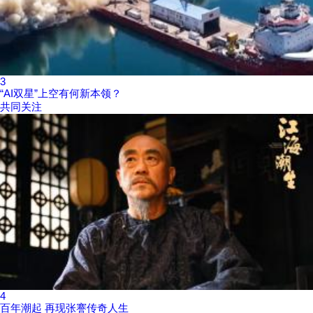
3
“AI双星”上空有何新本领？
共同关注
4
百年潮起 再现张謇传奇人生