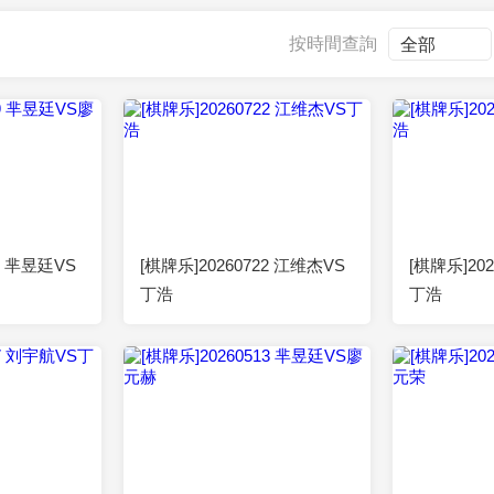
央博
非遺
文化
旅游
科普
健康
樂齡
閱讀
按時間查詢
雲起
超級工廠
智敬中國
全民健康
顏選攻略
海洋
2026-07-29
00:52:38
2026-07-22
00:52:37
熱播榜
總台企業白名單
29 芈昱廷VS
[棋牌乐]20260722 江维杰VS
[棋牌乐]20
丁浩
丁浩
2026-05-27
00:52:40
2026-05-13
00:52:25