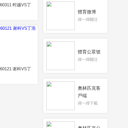
260311 时越VS丁
體育微博
掃一掃關注
體育公眾號
2026-01-21
掃一掃關注
260121 谢科VS丁
奧林匹克客
戶端
掃一掃下載