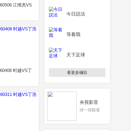
260506 江维杰VS
今日説法
等着我
天下足球
2026-04-08
260408 时越VS丁
看更多欄目
央視影音
掃一掃觀看
2026-03-11