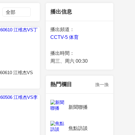
藝術
汽車
數智
5G
産業+
播出信息
時尚
天氣
才藝
網展
央央好物
播出頻道：
CCTV-5 体育
播出時間：
2026-06-10
周三、周六 00:30
260610 江维杰VS
熱門欄目
換一換
新聞聯播
2026-05-06
焦點訪談