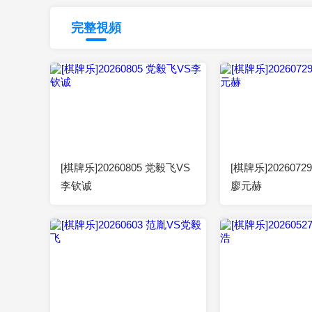
財經
教育
鄉村振興
生態環境
一帶一路
完整視頻
大國智造
大國展會
大國保險
雲頂對話
00:52:38
2026-08-05
00:52:41
CCTV.節目官網
直播
節目單
欄目
片庫
[棋牌乐]20260805 党毅飞VS
[棋牌乐]202607
李钦诚
廖元赫
00:52:13
2026-06-03
00:52:16