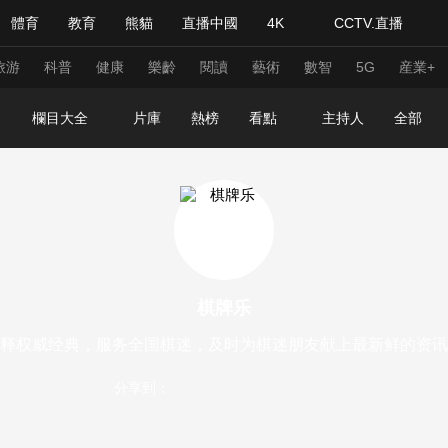
體育
教育
熊貓
直播中國
4K
CCTV.直播
式妙語
主持人
下載央視影音
熱解讀
天天學習
旅游
科普
健康
樂齡
閱讀
藝術
數智
5G
産業+
欄目大全
片庫
熱榜
看點
主持人
全部
紀錄片網
國家大劇院
大型活動
科技
法治
文娛
人物
公益
圖片
習式妙語
央視快評
央視網評
光華銳評
鋒面
棋牌乐
頻道
VR/AR
4K專區
全景新聞
释权威经典，服务全国棋迷，及时为棋迷朋友献上最新鲜的资讯
請入列
人生第一次
人生第二次
分享到：
年冬奧會
CBA
NBA
中超
國足
國際足球
網球
綜
體育江湖
文化體育
冰雪道路
足球道路