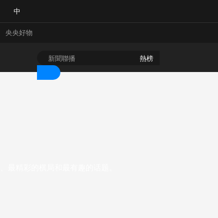
中
央央好物
熱榜
、最精彩的棋局和最有趣的话题。
合體育
亞冬會