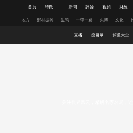
首頁
時政
新聞
評論
視頻
財經
人民領袖習近平
直播
海外頻道
片庫
iPanda
欄目大全
聯播+
English
中國領導人
節目單
Монгол
聽音
央視快評
微視頻
習
地方
鄉村振興
生態
一帶一路
央博
文化
直播
節目單
頻道大全
總台春晚
網絡春晚
共産黨員網
秧紀錄
新聞
國內
國際
評論
經濟
軍事
人民領袖習近平
聯播+
熱解讀
天天學習
視頻
小央視頻
小央直播
直播中國
熊貓
关注棋界风云，精解名家名局，诠
現場
前線
比劃
快看
藍海中國
新兵
體育
直播
競猜
2026年世界盃
2026
VIP會員
CCTV奧林匹克頻道
生活體育大會