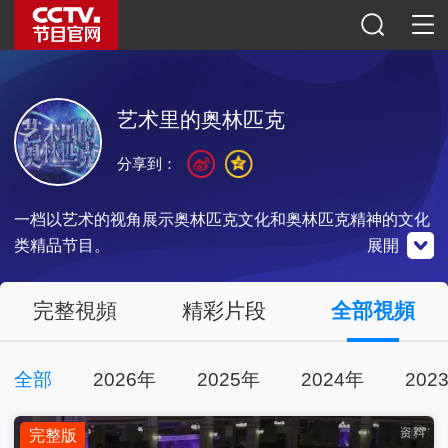
艺术里的奥林匹克
分享到：
一档以艺术的视角展示奥林匹克文化和奥林匹克精神的文化
类精品节目。
展開
央視影音
體育微博
體育公眾號
完整視頻
精彩片段
全部視頻
全部
2026年
2025年
2024年
202
點擊觀看
點擊關注
掃一掃關注
完整版