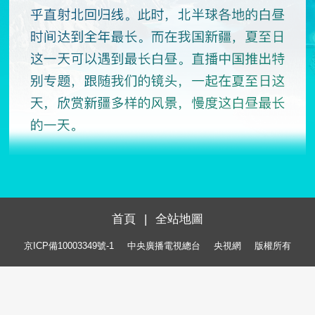
首頁
|
全站地圖
京ICP備10003349號-1
中央廣播電視總台
央視網
版權所有