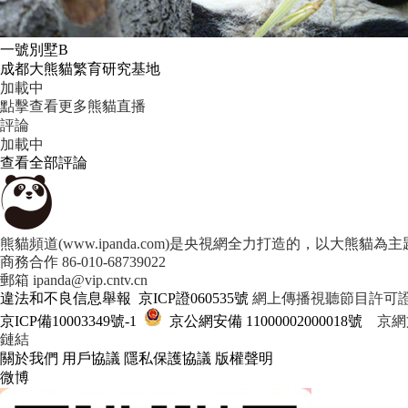
一號別墅B
成都大熊貓繁育研究基地
加載中
點擊查看更多熊貓直播
評論
加載中
查看全部評論
熊貓頻道(www.ipanda.com)是央視網全力打造的，以大
商務合作 86-010-68739022
郵箱 ipanda@vip.cntv.cn
違法和不良信息舉報
 
京ICP證060535號
 網上傳播視聽節目許可證號
京ICP備10003349號-1
 
 京公網安備 11000002000018號
 京網文
鏈結
關於我們
 
用戶協議
 
隱私保護協議
 
版權聲明
微博