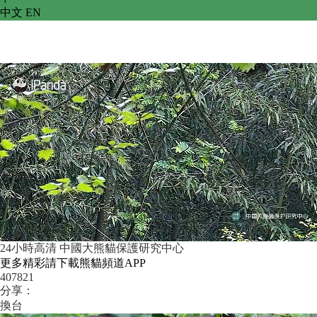
中文
 
EN
 24小時高清 中國大熊貓保護研究中心
更多精彩請下載熊貓頻道APP
407821
分享：
換台