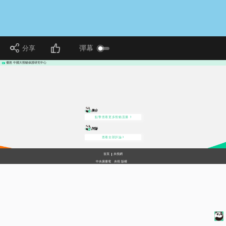
 分享
 彈幕
 優悠 中國大熊貓保護研究中心
換台
點擊查看更多熊貓直播
評論
查看全部評論
首頁
央視網
中央廣播電
央視
版權
視總台
網
所有