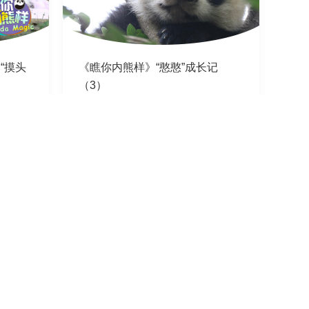
“摸头
《瞧你内熊样》“憨憨”成长记
（3）
2020-03-04