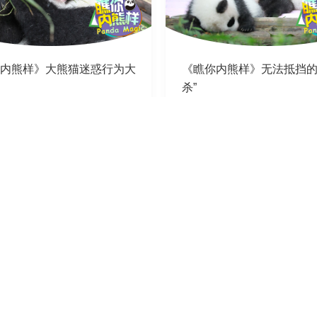
内熊样》大熊猫迷惑行为大
《瞧你内熊样》无法抵挡的
杀”
03-18
2020-03-11
加載中