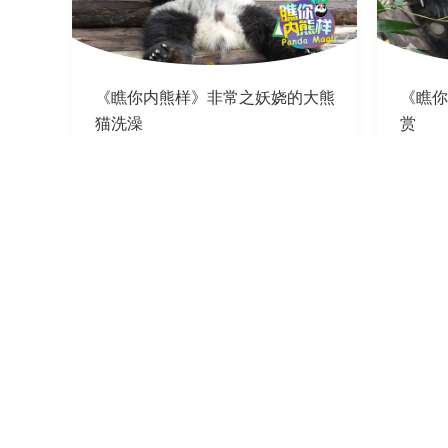
《瞧你内熊样》非常之妖娆的大熊
《瞧你
猫洗澡
赏
2020-03-25
2020-