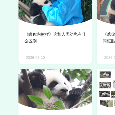
《瞧你内熊样》这和人类幼崽有什
《瞧你
么区别
同框贴
2026-07-10
2026-