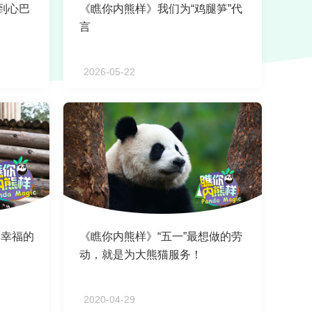
到心巴
《瞧你内熊样》我们为“鸡腿笋”代
言
2026-05-22
更幸福的
《瞧你内熊样》“五一”最想做的劳
动，就是为大熊猫服务！‍
2020-04-29