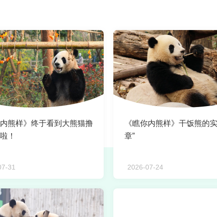
内熊样》终于看到大熊猫撸
《瞧你内熊样》干饭熊的实
啦！
章”
07-31
2026-07-24