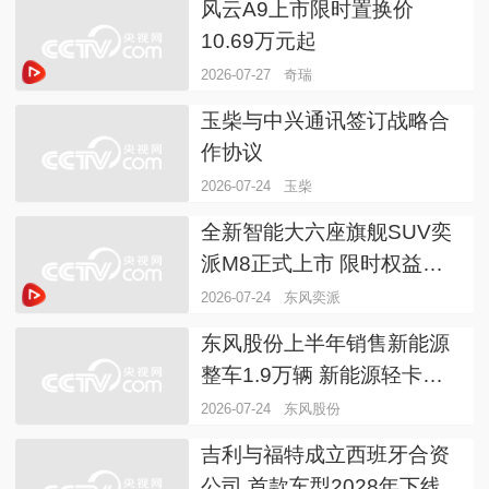
风云A9上市限时置换价
10.69万元起
2026-07-27
奇瑞
玉柴与中兴通讯签订战略合
作协议
2026-07-24
玉柴
全新智能大六座旗舰SUV奕
派M8正式上市 限时权益价
16.58万起
2026-07-24
东风奕派
东风股份上半年销售新能源
整车1.9万辆 新能源轻卡销
量暴增573%
2026-07-24
东风股份
吉利与福特成立西班牙合资
公司 首款车型2028年下线