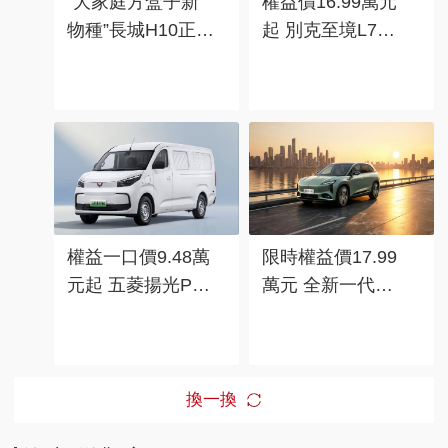
“大家庭方盒子新
權益價16.99萬元
物種”長城H10正式
起 別克至境L7純
上市 限時換新價
電開啟預售
20.18萬元起
權益一口價9.48萬
限時權益價17.99
元起 五菱揚光Pro
萬元 全新一代天
上市
工08 670 Max上市
換一換