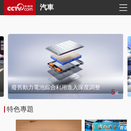
汽車
首頁
大國交通
行業信息
企業動態
廢舊動力電池綜合利用進入深度調整
5
/
6
特色專題