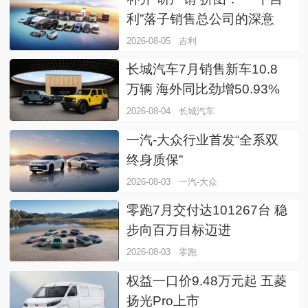
利”落子销售总公司的深意
2026-08-05
吉利
长城汽车7月销售新车10.8
万辆 海外同比劲增50.93%
2026-08-04
长城汽车
一汽-大众行业首发“全系双
终身质保”
2026-08-03
一汽-大众
零跑7月交付达101267台 稳
步向百万目标迈进
2026-08-03
零跑
权益一口价9.48万元起 五菱
扬光Pro上市