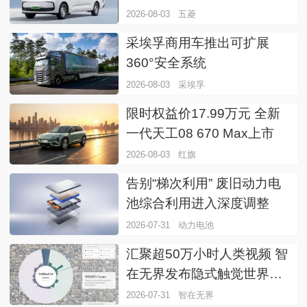
2026-08-03
五菱
采埃孚商用车推出可扩展
360°安全系统
2026-08-03
采埃孚
限时权益价17.99万元 全新
一代天工08 670 Max上市
2026-08-03
红旗
告别“梯次利用” 废旧动力电
池综合利用进入深度调整
2026-07-31
动力电池
汇聚超50万小时人类视频 智
在无界发布隐式触觉世界动
作模型
2026-07-31
智在无界