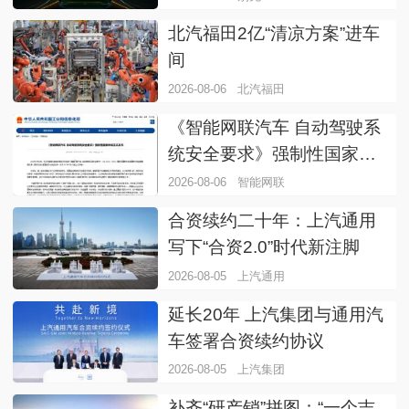
北汽福田2亿“清凉方案”进车
间
2026-08-06
北汽福田
《智能网联汽车 自动驾驶系
统安全要求》强制性国家标
准正式发布
2026-08-06
智能网联
合资续约二十年：上汽通用
写下“合资2.0”时代新注脚
2026-08-05
上汽通用
延长20年 上汽集团与通用汽
车签署合资续约协议
2026-08-05
上汽集团
补齐“研产销”拼图：“一个吉