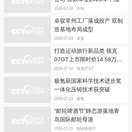
2026-07-24
吉利
卓驭常州工厂落成投产 双制
造基地布局成型
2026-07-24
卓驭
打造运动旅行新品类 领克
07GT上市限时价14.58万元
起
2026-07-24
领克07GT
极氪获国家科学技术进步奖
一体化压铸技术获突破
2026-07-23
极氪
“邮轮啤酒节”静态游落地青
岛国际邮轮母港
2026-07-23
邮轮啤酒节