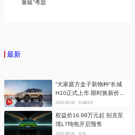
量級”考題
最新
“大家庭方盒子新物种”长城
H10正式上市 限时换新价
20.18万元起
2026-08-06
长城H10
权益价16.99万元起 别克至
境L7纯电开启预售
2026-08-06
别克