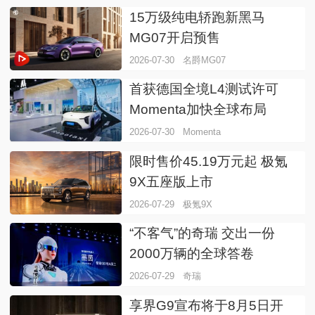
15万级纯电轿跑新黑马
MG07开启预售
2026-07-30
名爵MG07
首获德国全境L4测试许可
Momenta加快全球布局
2026-07-30
Momenta
限时售价45.19万元起 极氪
9X五座版上市
2026-07-29
极氪9X
“不客气”的奇瑞 交出一份
2000万辆的全球答卷
2026-07-29
奇瑞
享界G9宣布将于8月5日开