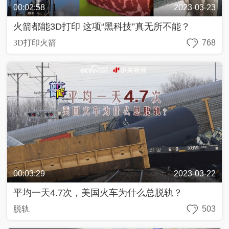
00:02:58
2023-03-23
近
火箭都能3D打印 这项“黑科技”真无所不能？
話
3D打印火箭
768
飏
聲
中
國
Y
O
U
N
G
計
00:03:29
2023-03-22
劃
平均一天4.7次，美国火车为什么总脱轨？
脱轨
503