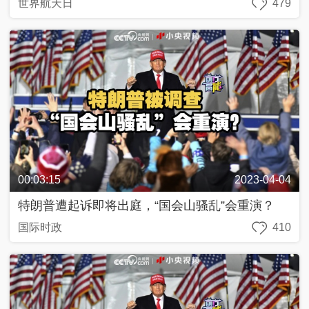
世界航天日
479
久
不
見
一
幀
一
中
國
人
00:03:15
2023-04-04
生
第
特朗普遭起诉即将出庭，“国会山骚乱”会重演？
二
次
国际时政
410
新
兵
請
入