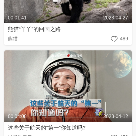
奇
C
好
T
物
V
在
網
00:01:41
2023-04-27
哪
絡
春
熊猫“丫丫”的回国之路
晚
熊猫
489
源
動
中
兩
青
美
@
國
會
年
好
青
追
説
生
春
追
活
，
追
私
2
2
享
0
行
0
家
2
進
2
3
2
4
0
2
3
中
輿
00:04:08
2023-04-12
最
熱
嗨
这些关于航天的“第一”你知道吗?
評
！
好