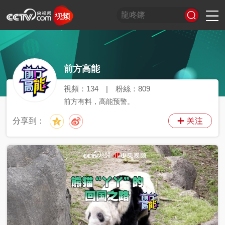
習
非
A
跟
龍
誰
奮
望
我
比
和
印
威
中
國
前方高能
式
凡
I
着
咚
是
進
海
的
劃
合
記
虎
國
貨
妙
十
奇
習
鏘
王
中
觀
軍
之
堂
神
山
語
年
談
主
牌
國
潮
旅
美
氣
河
視頻：
134
|
粉絲：
809
席
夢
局
圖
前方有料，高能预警。
看
開
世
新
分享到：
界
炙
在
造
央
不
線
夜
劇
被
等
會
定
義
的
T
前
現
生
前
A
方
場
活
小
線
高
向
央
能
上
劇
場
神
C