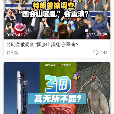
列
抗
戰
中
的
00:03:41
2023-03-25
文
藝
特朗普被调查 “国会山骚乱”会重演？
特朗普
441
百
年
百
城
人
生
第
一
次