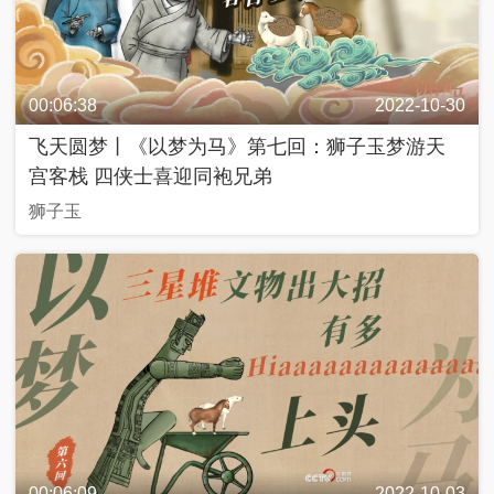
近
話
00:06:38
2022-10-30
飞天圆梦丨《以梦为马》第七回：狮子玉梦游天
飏
聲
宫客栈 四侠士喜迎同袍兄弟
狮子玉
中
國
Y
O
U
N
G
計
劃
00:06:09
2022-10-03