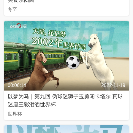
久
冬至
不
見
一
幀
一
中
國
人
生
00:06:14
2022-11-19
第
二
以梦为马｜第九回 伪球迷狮子玉勇闯卡塔尔 真球
次
迷唐三彩泪洒世界杯
世界杯
新
兵
請
入