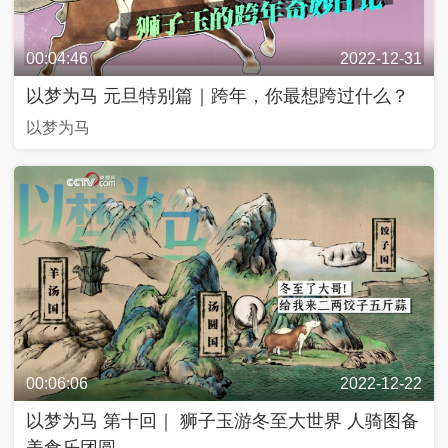
奇
C
好
T
物
V
在
網
00:04:46
2022-12-31
哪
絡
春
以梦为马 元旦特别篇｜跨年，你最想跨过什么？
晚
以梦为马
源
動
中
兩
青
美
@
國
會
年
好
青
追
説
生
春
追
活
，
追
私
2
2
享
0
行
0
家
2
進
2
3
2
4
0
2
3
中
輿
00:06:06
2022-12-22
最
熱
嗨
以梦为马 第十回｜ 狮子玉游冬至大世界 人骑图备
評
！
美食乐团圆
好