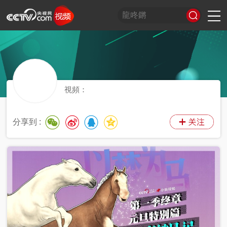
習
非
A
跟
龍
誰
奮
望
我
比
和
印
威
中
國
式
凡
I
着
咚
是
進
海
的
劃
合
記
虎
國
貨
妙
十
奇
習
鏘
王
中
觀
軍
之
堂
神
山
語
年
談
主
牌
國
潮
旅
美
氣
河
視頻：
席
夢
局
圖
看
開
世
新
分享到 :
界
炙
在
造
央
不
線
夜
劇
被
等
會
定
義
的
T
前
現
生
前
A
方
場
活
小
線
高
向
央
能
上
劇
場
神
C