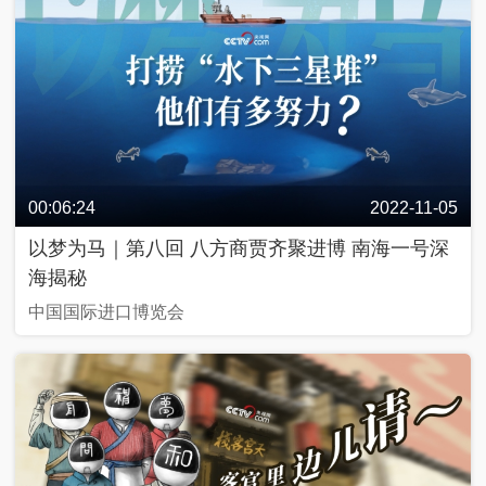
列
抗
戰
中
的
文
藝
00:06:24
2022-11-05
以梦为马｜第八回 八方商贾齐聚进博 南海一号深
百
年
海揭秘
百
城
中国国际进口博览会
人
生
第
一
次