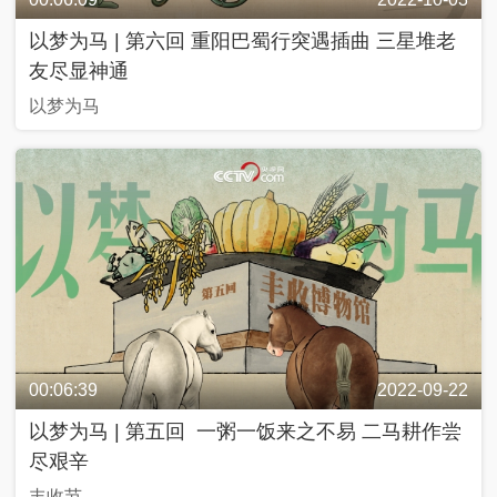
以梦为马 | 第六回 重阳巴蜀行突遇插曲 三星堆老
友尽显神通
以梦为马
00:06:39
2022-09-22
以梦为马 | 第五回 一粥一饭来之不易 二马耕作尝
尽艰辛
丰收节