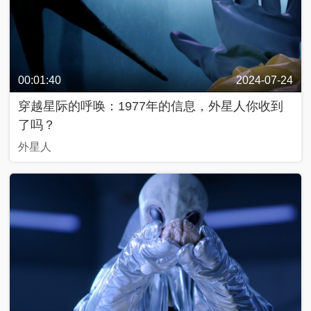
奇
C
好
T
物
V
在
網
哪
絡
春
晚
00:01:40
2024-07-24
源
穿越星际的呼唤：1977年的信息，外星人你收到
動
中
兩
青
美
@
了吗？
國
會
年
好
青
追
説
生
春
外星人
追
活
，
追
私
2
2
享
0
行
0
家
2
進
2
3
2
4
0
2
3
中
輿
最
熱
嗨
評
！
好