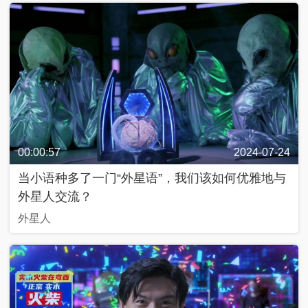
列
抗
戰
中
的
文
藝
00:00:57
2024-07-24
百
年
当小语种多了一门“外星语”，我们该如何优雅地与
百
外星人交流？
城
外星人
人
生
第
一
次