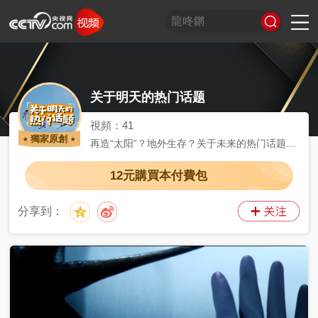
習
非
A
跟
龍
誰
奮
望
我
比
和
印
威
中
國
关于明天的热门话题
式
凡
I
着
咚
是
進
海
的
劃
合
記
虎
國
貨
妙
十
奇
習
鏘
王
中
觀
軍
之
堂
神
山
語
年
談
主
牌
國
潮
旅
美
氣
河
視頻：
41
席
夢
局
圖
獨家原創
再造“太阳”？地外生存？关于未来的热门话题，
看
開
我们一起来聊聊。
世
新
界
炙
12元購買本付費包
在
造
央
不
線
夜
劇
被
等
會
定
分享到：
義
的
T
前
現
生
前
A
方
場
活
小
線
高
向
央
能
上
劇
場
神
C