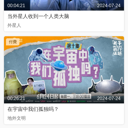
久
00:04:21
2024-07-24
不
見
当外星人收到一个人类大脑
外星人
一
幀
付費
一
中
國
人
生
第
二
次
00:26:21
2024-07-24
在宇宙中我们孤独吗？
新
兵
地外文明
請
入