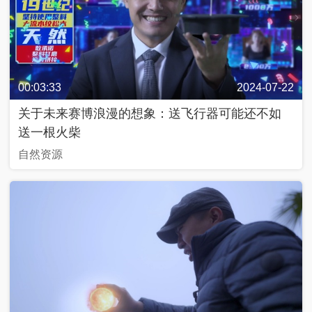
近
話
00:03:33
2024-07-22
飏
聲
关于未来赛博浪漫的想象：送飞行器可能还不如
送一根火柴
中
自然资源
國
Y
O
U
N
G
計
劃