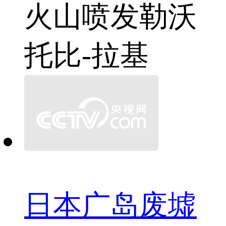
火山
喷发
勒沃
托比-拉基
日本广岛废墟