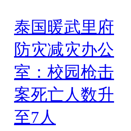
泰国暖武里府
防灾减灾办公
室：校园枪击
案死亡人数升
至7人