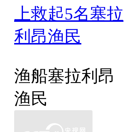
上救起5名塞拉
利昂渔民
渔船
塞拉利昂
渔民