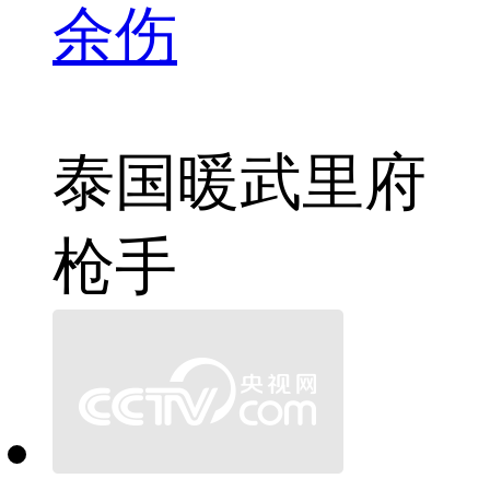
余伤
泰国
暖武里府
枪手