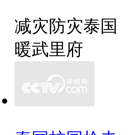
减灾
防灾
泰国
暖武里府