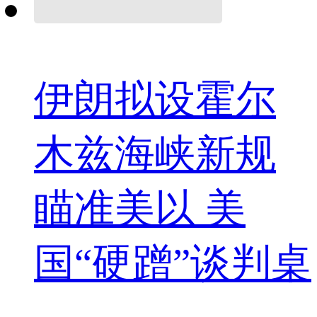
伊朗拟设霍尔
木兹海峡新规
瞄准美以 美
国“硬蹭”谈判桌