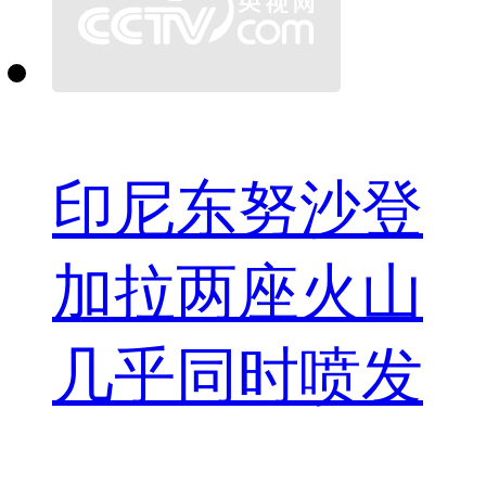
印尼东努沙登
加拉两座火山
几乎同时喷发