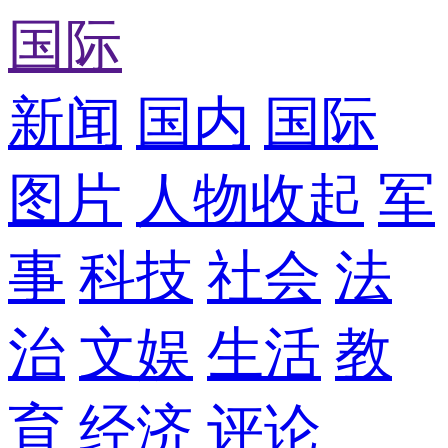
国际
新闻
国内
国际
图片
人物
收起
军
事
科技
社会
法
治
文娱
生活
教
育
经济
评论