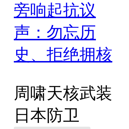
旁响起抗议
声：勿忘历
史、拒绝拥核
周啸天
核武装
日本防卫