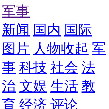
军事
新闻
国内
国际
图片
人物
收起
军
事
科技
社会
法
治
文娱
生活
教
育
经济
评论