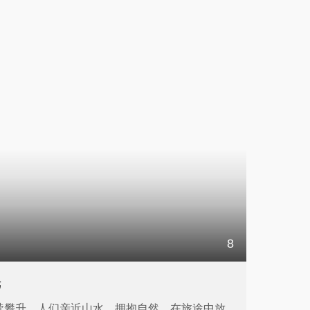
8
光
续攀升。人们亲近山水，拥抱自然，在旅途中放