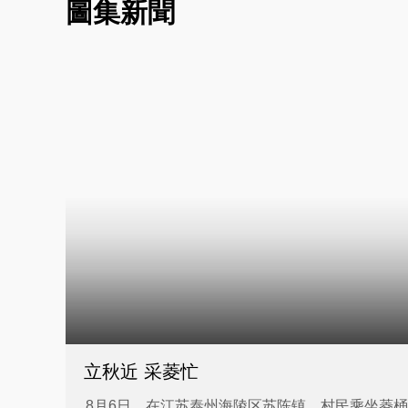
圖集新聞
立秋近 采菱忙
8月6日，在江苏泰州海陵区苏陈镇，村民乘坐菱