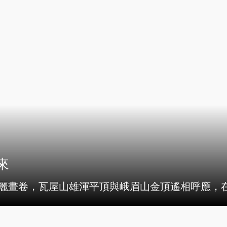
央博
非遺
文化
旅游
科普
健康
樂齡
閱讀
雲起
超級工廠
智敬中國
全民健康
顏選攻略
海洋
熱播榜
總台企業白名單
來
壯麗畫卷，瓦屋山雄渾平頂與峨眉山金頂遙相呼應，