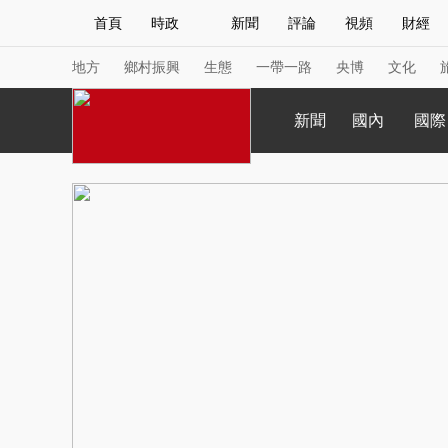
首頁
時政
新聞
評論
視頻
財經
人民領袖習近平
直播
海外頻道
片庫
iPanda
欄目大全
聯播+
English
中國領導人
節目單
Монгол
聽音
央視快評
微視頻
習
地方
鄉村振興
生態
一帶一路
央博
文化
新聞
國內
國際
總台春晚
網絡春晚
共産黨員網
秧紀錄
新聞
國內
國際
評論
經濟
軍事
人民領袖習近平
聯播+
熱解讀
天天學習
視頻
小央視頻
小央直播
直播中國
熊貓
現場
前線
比劃
快看
藍海中國
新兵
體育
直播
競猜
2026年世界盃
2026
VIP會員
CCTV奧林匹克頻道
生活體育大會