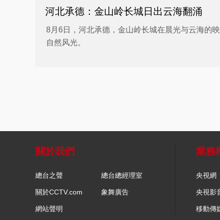
河北承德：金山岭长城日出云海翻涌
8月6日，河北承德，金山岭长城在晨光与云海的
自然风光。
關於我們
業務
總台之聲
總台總經理室
央視網
關於CCTV.com
象舞廣告
央視影
網站聲明
移動傳