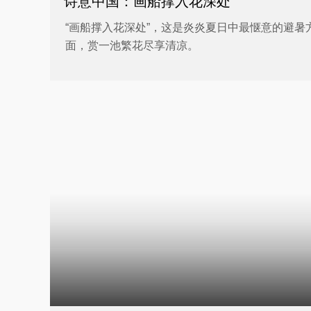
诗意中国：画船撑入花深处
“画船撑入花深处”，这是炎炎夏日中最惬意的避暑
面，赏一池繁花尽享清凉。