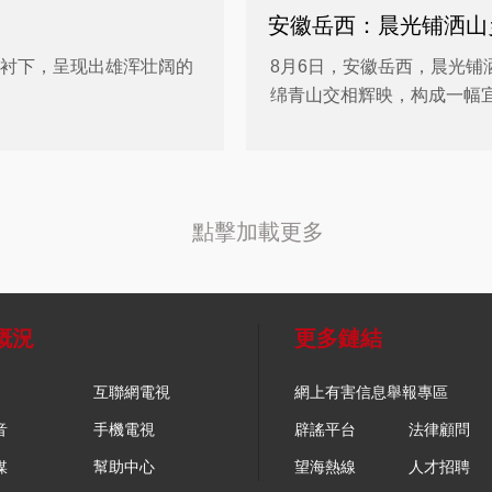
安徽岳西：晨光铺洒山
映衬下，呈现出雄浑壮阔的
8月6日，安徽岳西，晨光
绵青山交相辉映，构成一幅
點擊加載更多
概況
更多鏈結
互聯網電視
網上有害信息舉報專區
音
手機電視
辟謠平台
法律顧問
媒
幫助中心
望海熱線
人才招聘