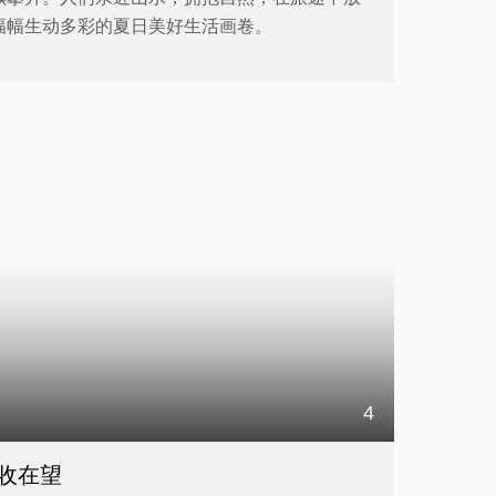
幅幅生动多彩的夏日美好生活画卷。
4
收在望