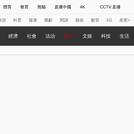
體育
教育
熊貓
直播中國
4K
CCTV.直播
式妙語
主持人
下載央視影音
熱解讀
天天學習
旅游
科普
健康
樂齡
閱讀
藝術
數智
5G
産業+
經濟
社會
法治
圖片
文娛
科技
生活
紀錄片網
國家大劇院
大型活動
科技
法治
文娛
人物
公益
圖片
習式妙語
央視快評
央視網評
光華銳評
鋒面
頻道
VR/AR
4K專區
全景新聞
請入列
人生第一次
人生第二次
年冬奧會
CBA
NBA
中超
國足
國際足球
網球
綜
體育江湖
文化體育
冰雪道路
足球道路