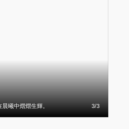
藝術
汽車
數智
5G
産業+
時尚
天氣
才藝
網展
央央好物
在晨曦中熠熠生輝。
3/3