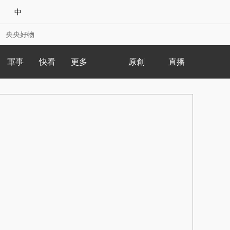
人物
聯播+
8點見
中
社會與法
教育
熱解讀
快看
央央好物
新 聞
專題
央視快評
軍事
快看
更多
原創
直播
鋒面
農業農村
合體育
亞冬會