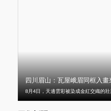
財經
教育
鄉村振興
生態環境
一帶一路
大國智造
大國展會
大國保險
雲頂對話
CCTV.節目官網
直播
節目單
欄目
片庫
四川眉山：瓦屋峨眉同框入畫
8月4日，天邊雲彩被染成金紅交織的