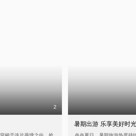
2
暑期出游 乐享美好时
桶穿梭于连片菱塘之中，抢
炎炎夏日，暑期旅游热度持