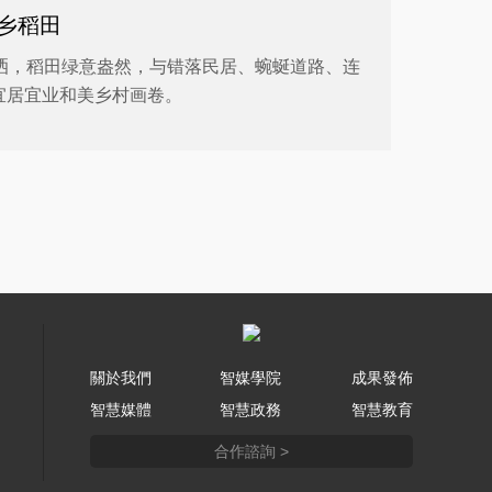
乡稻田
铺洒，稻田绿意盎然，与错落民居、蜿蜒道路、连
宜居宜业和美乡村画卷。
關於我們
智媒學院
成果發佈
智慧媒體
智慧政務
智慧教育
合作諮詢 >