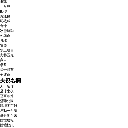
網球
乒乓球
田徑
奧運會
羽毛球
台球
冰雪運動
冬奧會
排球
電競
水上項目
奧林匹克
賽車
拳擊
綜合體育
全運會
央視名欄
天下足球
足球之夜
冠軍歐洲
籃球公園
體壇零距離
運動一起贏
健身動起來
體壇晨報
體壇快訊