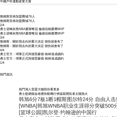
中國戶外運動産業大會
詹姆斯宣佈加盟費城76人
詹姆斯宣佈加盟費城76人
2
/4
勇士逆轉灰熊NBA夏聯奪冠 倫德伯格榮膺MVP
勇士逆轉灰熊NBA夏聯奪冠 倫德伯格榮膺MVP
3
/4
詹姆斯：關於我去向的重大決定 很快就會有了
詹姆斯：關於我去向的重大決定 很快就會有了
4
/4
勇士官方：球隊正式與德雷蒙德·格林達成續約
勇士官方：球隊正式與德雷蒙德·格林達成續約
1
/4
熱門資訊
熱門
湖人
雷霆
大咖陪你看
更多
勇士
籃網
掘金
雄鹿
快船
獨行俠
猛龍
開拓者
太陽
熱火
韩旭6分7板1断1帽斯图尔特24分 自由人
[WNBA]韩旭WNBA职业生涯得分突破500
[篮球公园]凯尔登·约翰逊的中国行