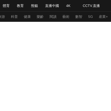
體育
教育
熊貓
直播中國
4K
CCTV.直播
式妙語
主持人
下載央視影音
熱解讀
天天學習
旅游
科普
健康
樂齡
閱讀
藝術
數智
5G
産業+
紀錄片網
國家大劇院
大型活動
科技
法治
文娛
人物
公益
圖片
習式妙語
央視快評
央視網評
光華銳評
鋒面
頻道
VR/AR
4K專區
全景新聞
請入列
人生第一次
人生第二次
年冬奧會
CBA
NBA
中超
國足
國際足球
網球
綜
體育江湖
文化體育
冰雪道路
足球道路