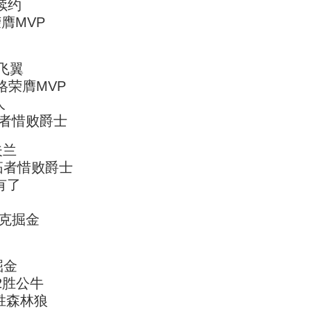
续约
膺MVP
飞翼
格荣膺MVP
人
拓者惜败爵士
夫兰
开拓者惜败爵士
有了
力克掘金
掘金
82胜公牛
狂胜森林狼