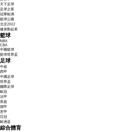
天下足球
足球之夜
冠軍歐洲
籃球公園
北京2022
健身動起來
籃球
NBA
CBA
中國籃球
籃球世界盃
足球
中超
西甲
中國足球
世界盃
國際足球
歐冠
法甲
英超
德甲
意甲
亞冠
歐洲盃
綜合體育