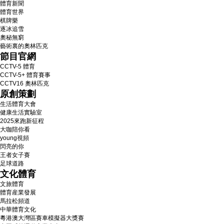
體育新聞
體育世界
棋牌樂
逐冰追雪
奧秘無窮
藝術裏的奧林匹克
節目官網
CCTV-5 體育
CCTV-5+ 體育賽事
CCTV16 奧林匹克
原創策劃
生活體育大會
健康生活實驗室
2025來跑新征程
大咖陪你看
young視頻
閃亮的你
王者女子賽
足球道路
文化體育
文旅體育
體育産業發展
馬拉松頻道
中華體育文化
粵港澳大灣區賽車模擬器大獎賽