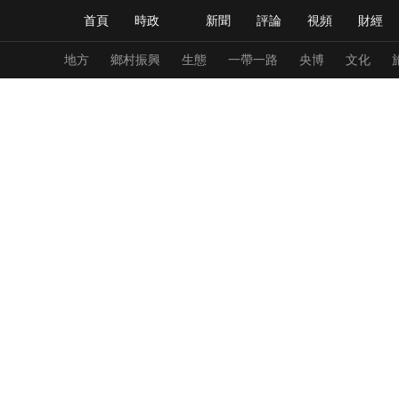
首頁
時政
新聞
評論
視頻
財經
人民領袖習近平
直播
海外頻道
片庫
iPanda
欄目大全
聯播+
English
中國領導人
節目單
Монгол
聽音
央視快評
微視頻
習
地方
鄉村振興
生態
一帶一路
央博
文化
總台春晚
網絡春晚
共産黨員網
秧紀錄
新聞
國內
國際
評論
經濟
軍事
人民領袖習近平
聯播+
熱解讀
天天學習
視頻
小央視頻
小央直播
直播中國
熊貓
現場
前線
比劃
快看
藍海中國
新兵
體育
直播
競猜
2026年世界盃
2026
VIP會員
CCTV奧林匹克頻道
生活體育大會