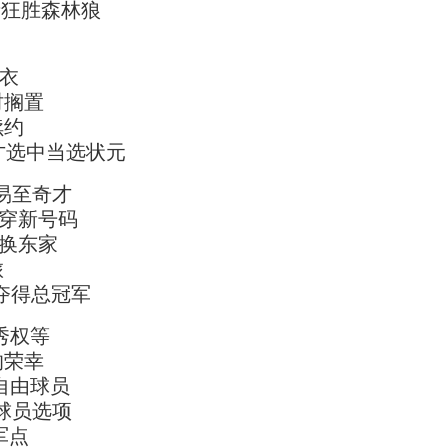
拓者狂胜森林狼
球衣
时搁置
续约
奇才选中当选状元
易至奇才
改穿新号码
互换东家
旅
1夺得总冠军
秀权等
的荣幸
自由球员
绝球员选项
军点