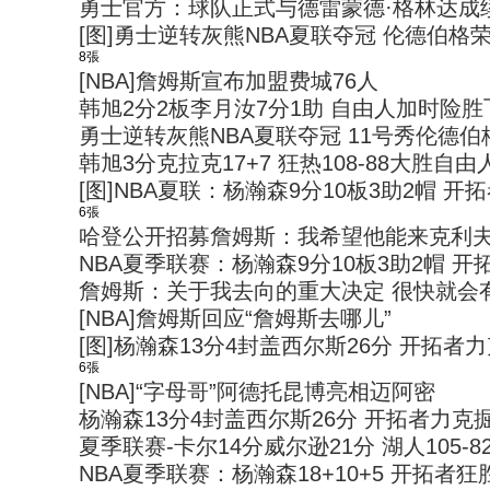
勇士官方：球队正式与德雷蒙德·格林达成
[图]勇士逆转灰熊NBA夏联夺冠 伦德伯格荣
8張
[NBA]詹姆斯宣布加盟费城76人
韩旭2分2板李月汝7分1助 自由人加时险胜
勇士逆转灰熊NBA夏联夺冠 11号秀伦德伯
韩旭3分克拉克17+7 狂热108-88大胜自由
[图]NBA夏联：杨瀚森9分10板3助2帽 开
6張
哈登公开招募詹姆斯：我希望他能来克利
NBA夏季联赛：杨瀚森9分10板3助2帽 
詹姆斯：关于我去向的重大决定 很快就会
[NBA]詹姆斯回应“詹姆斯去哪儿”
[图]杨瀚森13分4封盖西尔斯26分 开拓者
6張
[NBA]“字母哥”阿德托昆博亮相迈阿密
杨瀚森13分4封盖西尔斯26分 开拓者力克
夏季联赛-卡尔14分威尔逊21分 湖人105-
NBA夏季联赛：杨瀚森18+10+5 开拓者