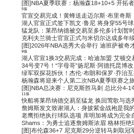
[图]NBA夏季联赛：杨瀚森18+10+5 开
5張
官宣交易完成！黄蜂送走迈尔斯·布里奇斯
湖人官宣正式签下凯文·鲁尼 将身穿55号
猛龙队：莱昂纳德被交易至多伦多计划暂
克利夫兰骑士官宣正式与米切尔达成多年
[图]2026年NBA选秀大会举行 迪班萨被
9張
湖人官宣1换3交易完成：哈迪加盟 艾顿交
34号变7号！“字母哥”扬尼斯·阿德托昆博
绿军双探花拆伙！杰伦·布朗和保罗·乔治
杨瀚森将迎来个人第二次NBA夏季联赛之
[图]NBA总决赛：尼克斯胜马刺 总比分4-
11張
快船将莱昂纳德交易至猛龙 换回莺歌与选
詹姆斯发文致谢湖人：身披紫金战袍是我
老鹰拒绝执行球队选项 库明加将成为完全
Shams：为勇士追逐詹姆斯浓眉 格林拒
[图]布伦森36+7 尼克斯29分逆转马刺取冠