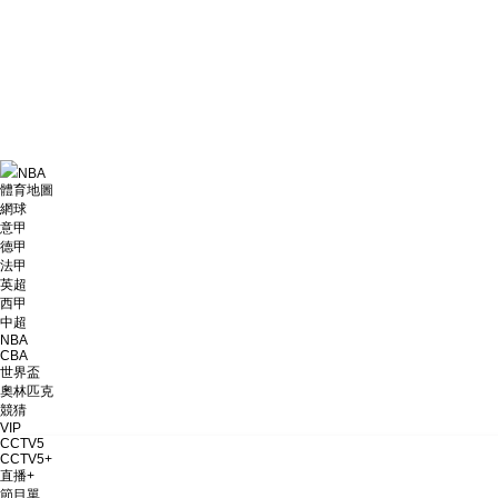
財經
教育
鄉村振興
生態環境
一帶一路
大國智造
大國展會
大國保險
雲頂對話
NBA
體育地圖
網球
CCTV.節目官網
直播
節目單
欄目
片庫
意甲
德甲
法甲
英超
西甲
中超
NBA
CBA
世界盃
奧林匹克
競猜
VIP
CCTV5
CCTV5+
直播+
節目單