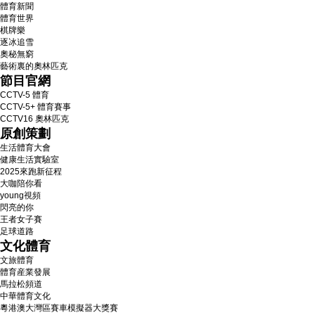
體育新聞
體育世界
棋牌樂
逐冰追雪
奧秘無窮
藝術裏的奧林匹克
節目官網
CCTV-5 體育
CCTV-5+ 體育賽事
CCTV16 奧林匹克
原創策劃
生活體育大會
健康生活實驗室
2025來跑新征程
大咖陪你看
young視頻
閃亮的你
王者女子賽
足球道路
文化體育
文旅體育
體育産業發展
馬拉松頻道
中華體育文化
粵港澳大灣區賽車模擬器大獎賽