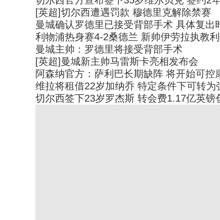
切尔西官方宣布签下35岁维尔贝克 签约2
[英超]切尔西遭遇罚款 穆德里克解除禁赛
曼城确认罗德里已接受背部手术 具体复出
利物浦热身赛4-2桑德兰 新帅伊劳拉执教
曼城主帅：罗德里将接受背部手术
[英超]曼城新主帅马雷斯卡亮相发布会
阿森纳官方：萨利巴长期缺阵 将开始可控
维拉将租借22岁加纳乔 特定条件下可转为
切尔西签下23岁罗杰斯 转会费1.17亿英