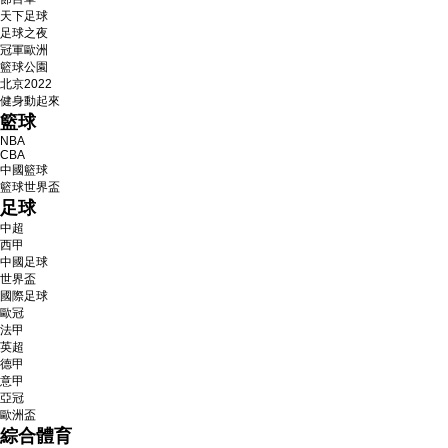
天下足球
足球之夜
冠軍歐洲
籃球公園
北京2022
健身動起來
籃球
NBA
CBA
中國籃球
籃球世界盃
足球
中超
西甲
中國足球
世界盃
國際足球
歐冠
法甲
英超
德甲
意甲
亞冠
歐洲盃
綜合體育