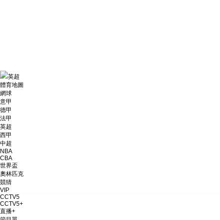
財經
教育
鄉村振興
生態環境
一帶一路
大國智造
大國展會
大國保險
雲頂對話
英超
體育地圖
網球
CCTV.節目官網
直播
節目單
欄目
片庫
意甲
德甲
法甲
英超
西甲
中超
NBA
CBA
世界盃
奧林匹克
競猜
VIP
CCTV5
CCTV5+
直播+
節目單