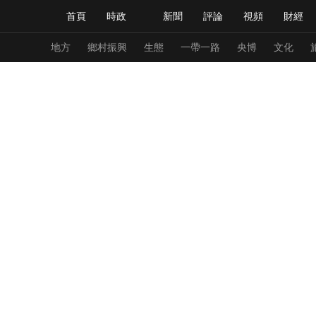
首頁
時政
新聞
評論
視頻
財經
人民領袖習近平
直播
海外頻道
片庫
iPanda
欄目大全
聯播+
English
中國領導人
節目單
Монгол
聽音
央視快評
微視頻
習
地方
鄉村振興
生態
一帶一路
央博
文化
總台春晚
網絡春晚
共産黨員網
秧紀錄
新聞
國內
國際
評論
經濟
軍事
人民領袖習近平
聯播+
熱解讀
天天學習
視頻
小央視頻
小央直播
直播中國
熊貓
現場
前線
比劃
快看
藍海中國
新兵
體育
直播
競猜
2026年世界盃
2026
VIP會員
CCTV奧林匹克頻道
生活體育大會