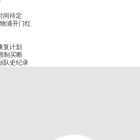
年
时间待定
利物浦开门红
康复计划
强制买断
镑创队史纪录