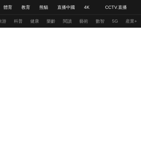
體育
教育
熊貓
直播中國
4K
CCTV.直播
式妙語
主持人
下載央視影音
熱解讀
天天學習
旅游
科普
健康
樂齡
閱讀
藝術
數智
5G
産業+
紀錄片網
國家大劇院
大型活動
科技
法治
文娛
人物
公益
圖片
習式妙語
央視快評
央視網評
光華銳評
鋒面
頻道
VR/AR
4K專區
全景新聞
請入列
人生第一次
人生第二次
年冬奧會
CBA
NBA
中超
國足
國際足球
網球
綜
體育江湖
文化體育
冰雪道路
足球道路