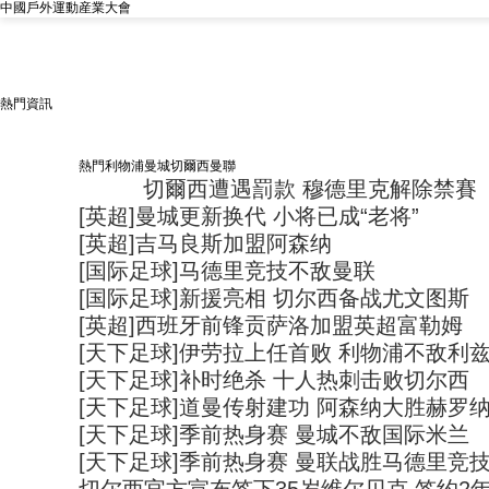
中國戶外運動産業大會
熱門資訊
熱門
利物浦
曼城
切爾西
曼聯
切爾西遭遇罰款 穆德里克解除禁賽
置頂
[英超]曼城更新换代 小将已成“老将”
[英超]吉马良斯加盟阿森纳
[国际足球]马德里竞技不敌曼联
[国际足球]新援亮相 切尔西备战尤文图斯
[英超]西班牙前锋贡萨洛加盟英超富勒姆
[天下足球]伊劳拉上任首败 利物浦不敌利
[天下足球]补时绝杀 十人热刺击败切尔西
[天下足球]道曼传射建功 阿森纳大胜赫罗
[天下足球]季前热身赛 曼城不敌国际米兰
[天下足球]季前热身赛 曼联战胜马德里竞