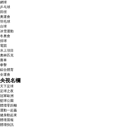
網球
乒乓球
田徑
奧運會
羽毛球
台球
冰雪運動
冬奧會
排球
電競
水上項目
奧林匹克
賽車
拳擊
綜合體育
全運會
央視名欄
天下足球
足球之夜
冠軍歐洲
籃球公園
體壇零距離
運動一起贏
健身動起來
體壇晨報
體壇快訊