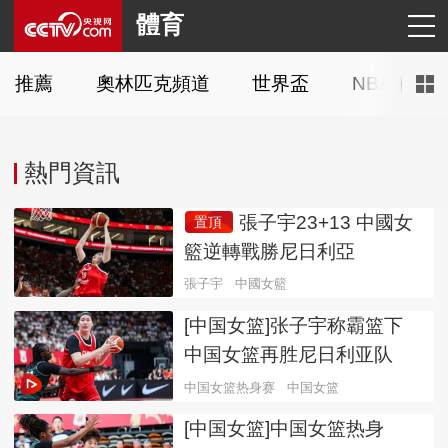
體育
推薦
奧林匹克頻道
世界盃
NBA
C
熱門資訊
張子宇23+13 中國女
置頂
籃逆轉戰勝尼日利亞
張子宇
中國女籃
[中国女篮]张子宇称霸篮下
中国女篮再胜尼日利亚队
中国女篮热身赛
中国女篮
[中国女篮]中国女篮热身