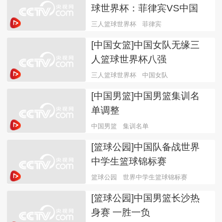
球世界杯：菲律宾VS中国
三人篮球世界杯
菲律宾
[中国女篮]中国女队无缘三
人篮球世界杯八强
三人篮球世界杯
中国女队
[中国男篮]中国男篮集训名
单调整
中国男篮
集训名单
[篮球公园]中国队备战世界
中学生篮球锦标赛
篮球公园
世界中学生篮球锦标赛
[篮球公园]中国男篮长沙热
身赛 一胜一负