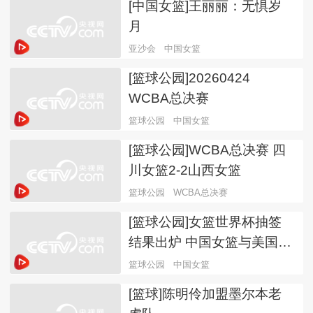
[中国女篮]王丽丽：无惧岁
月
亚沙会
中国女篮
[篮球公园]20260424
WCBA总决赛
篮球公园
中国女篮
[篮球公园]WCBA总决赛 四
川女篮2-2山西女篮
篮球公园
WCBA总决赛
[篮球公园]女篮世界杯抽签
结果出炉 中国女篮与美国同
组
篮球公园
中国女篮
[篮球]陈明伶加盟墨尔本老