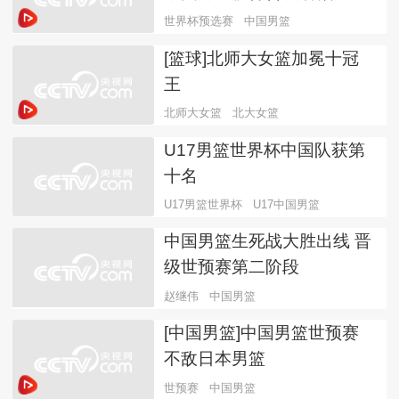
世界杯预选赛
中国男篮
[篮球]北师大女篮加冕十冠
王
北师大女篮
北大女篮
U17男篮世界杯中国队获第
十名
U17男篮世界杯
U17中国男篮
中国男篮生死战大胜出线 晋
级世预赛第二阶段
赵继伟
中国男篮
[中国男篮]中国男篮世预赛
不敌日本男篮
世预赛
中国男篮