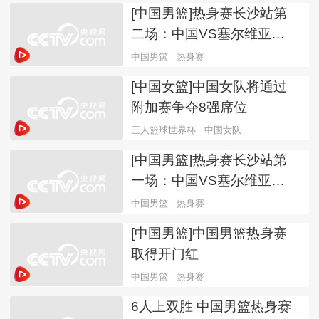
[中国男篮]热身赛长沙站第
二场：中国VS塞尔维亚
FMP俱乐部队 集锦
中国男篮
热身赛
[中国女篮]中国女队将通过
附加赛争夺8强席位
三人篮球世界杯
中国女队
[中国男篮]热身赛长沙站第
一场：中国VS塞尔维亚
FMP俱乐部队
中国男篮
热身赛
[中国男篮]中国男篮热身赛
取得开门红
中国男篮
热身赛
6人上双胜 中国男篮热身赛