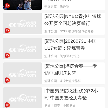
中国男篮
热身赛
[篮球公园]NYBO青少年篮球
公开赛全国总决赛举行
篮球公园
NYBO青少年篮球公开赛
[篮球公园]20260731 中国
U17女篮：淬炼青春
篮球公园
凯尔登·约翰逊
[篮球公园]淬炼青春——专
访中国U17女篮
篮球公园
U17女篮世界杯
[中国男篮]跌宕起伏的72小
时 中国男篮经历考验
男篮世预赛
中国男篮