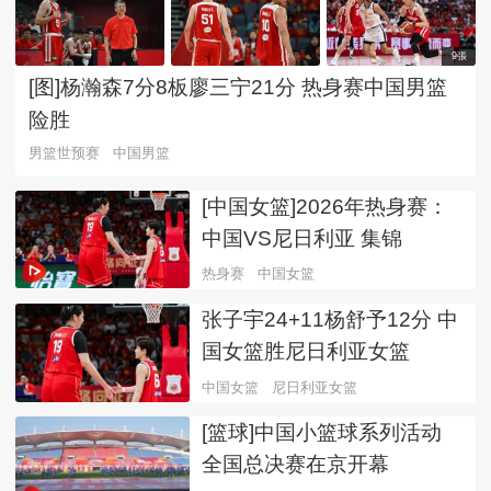
9張
[图]杨瀚森7分8板廖三宁21分 热身赛中国男篮
险胜
男篮世预赛
中国男篮
[中国女篮]2026年热身赛：
中国VS尼日利亚 集锦
热身赛
中国女篮
张子宇24+11杨舒予12分 中
国女篮胜尼日利亚女篮
中国女篮
尼日利亚女篮
[篮球]中国小篮球系列活动
全国总决赛在京开幕