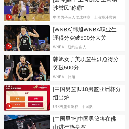
沙誉民“称霸”
中国男子三人篮球联赛
上海横沙誉民
[WNBA]韩旭WNBA职业生
涯得分突破500分大关
WNBA
纽约自由人
韩旭女子美职篮生涯总得分
突破500分
WNBA
韩旭
[中国男篮]U18男篮亚洲杯分
组出炉
U18男篮亚洲杯
中国队
[中国男篮]中国男篮将在佛
山进行热身赛