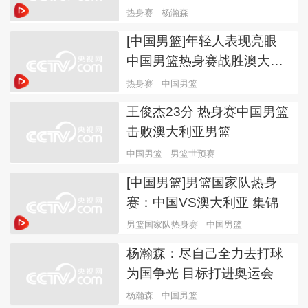
热身赛
杨瀚森
[中国男篮]年轻人表现亮眼
中国男篮热身赛战胜澳大利
亚
热身赛
中国男篮
王俊杰23分 热身赛中国男篮
击败澳大利亚男篮
中国男篮
男篮世预赛
[中国男篮]男篮国家队热身
赛：中国VS澳大利亚 集锦
男篮国家队热身赛
中国男篮
杨瀚森：尽自己全力去打球
为国争光 目标打进奥运会
杨瀚森
中国男篮