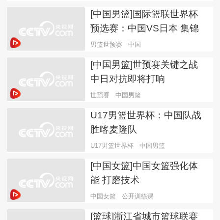
[中国男篮]国际篮联世界杯
预选赛：中国VS日本 集锦
男篮世预赛
中国
[中国男篮]世预赛关键之战
中日对抗即将打响
世预赛
中国男篮
U17男篮世界杯：中国队战
胜喀麦隆队
U17男篮世界杯
中国男篮
[中国女篮]中国女篮强化体
能 打磨技术
中国女篮
公开训练课
[篮球]浙江省城市篮球联赛