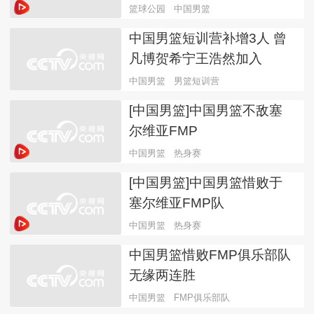
篮球公园
中国男篮
中国男篮短训营补增3人 曾
凡博贺希宁王浩然加入
中国男篮
男篮短训营
[中国男篮]中国男篮不敌塞
尔维亚FMP
中国男篮
热身赛
[中国男篮]中国男篮惜败于
塞尔维亚FMP队
中国男篮
热身赛
中国男篮惜败FMP俱乐部队
无缘两连胜
中国男篮
FMP俱乐部队