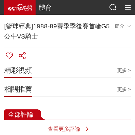
體育
[籃球經典]1988-89賽季季後賽首輪G5
簡介
公牛VS騎士
精彩視頻
更多 >
相關推薦
更多 >
全部評論
查看更多評論