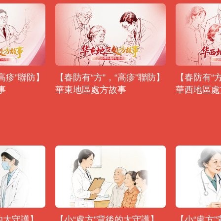
“高疹”聯防】
【春防有“方”，“高疹”聯防】
【春防有“方
事
華東地區處方故事
華西地區處
的大守護】
【小“處方”背後的大守護】
【小“處方