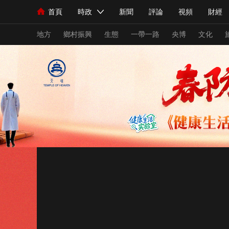
首頁
時政
新聞
評論
視頻
財經
人民領袖習近平
直播
海外頻道
片庫
iPanda
欄目大全
聯播+
English
中國領導人
節目單
Монгол
聽音
央視快評
微視頻
習
地方
鄉村振興
生態
一帶一路
央博
文化
總台春晚
網絡春晚
共産黨員網
秧紀錄
新聞
國內
國際
評論
經濟
軍事
人民領袖習近平
聯播+
熱解讀
天天學習
視頻
小央視頻
小央直播
直播中國
熊貓
現場
前線
比劃
快看
藍海中國
新兵
體育
直播
競猜
2026年世界盃
2026
VIP會員
CCTV奧林匹克頻道
生活體育大會