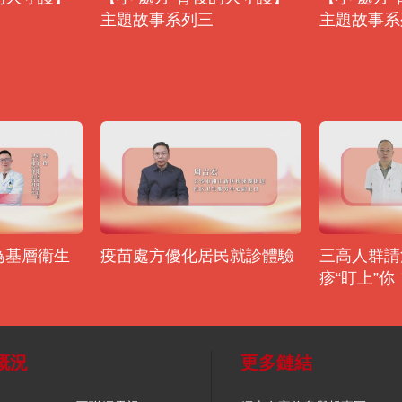
主題故事系列三
主題故事系
為基層衞生
疫苗處方優化居民就診體驗
三高人群請
疹“盯上”你
概況
更多鏈結