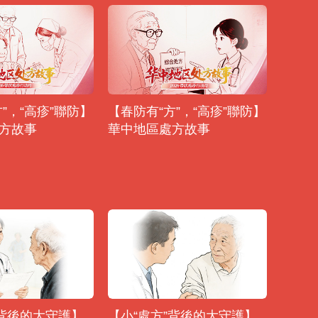
”，“高疹”聯防】
【春防有“方”，“高疹”聯防】
方故事
華中地區處方故事
”背後的大守護】
【小“處方”背後的大守護】