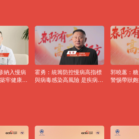
疹納入慢病
霍勇：統籌防控慢病高指標
郭曉蕙：糖
是築牢健康防
與病毒感染高風險 是疾病防
警惕帶狀皰
治的重中之重
風險