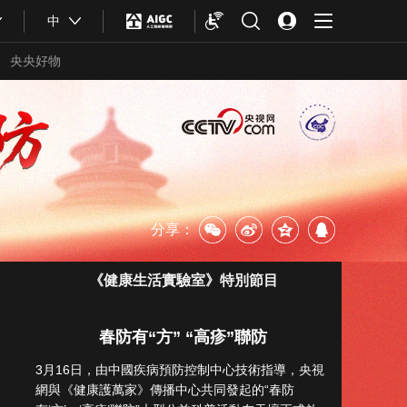
中
央央好物
分享：
《健康生活實驗室》特別節目
春防有“方” “高疹”聯防
合體育
亞冬會
3月16日，由中國疾病預防控制中心技術指導，央視
網與《健康護萬家》傳播中心共同發起的“春防