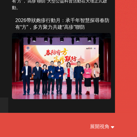
有‘方’，‘高疹’聯防”大型公益科普活動在天壇正式啟
動。
藝術
汽車
數智
5G
産業+
2026帶狀皰疹行動月：承千年智慧探尋春防
時尚
天氣
才藝
網展
央央好物
有“方”，多方聚力共建“高疹”聯防
展開視角