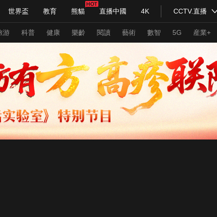
世界盃
教育
熊貓
直播中國
4K
CCTV.直播
式妙語
主持人
下載央視影音
熱解讀
天天學習
旅游
科普
健康
樂齡
閱讀
藝術
數智
5G
産業+
紀錄片網
國家大劇院
大型活動
科技
法治
文娛
人物
公益
圖片
習式妙語
央視快評
央視網評
光華銳評
鋒面
頻道
VR/AR
4K專區
全景新聞
請入列
人生第一次
人生第二次
年冬奧會
CBA
NBA
中超
國足
國際足球
網球
綜
體育江湖
文化體育
冰雪道路
足球道路