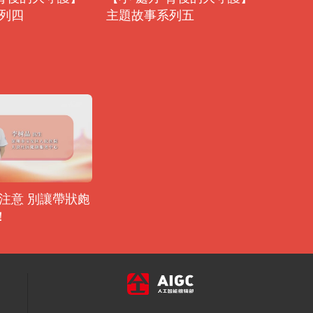
列四
主題故事系列五
注意 別讓帶狀皰
！