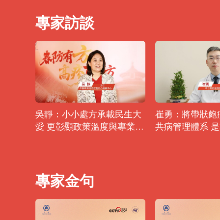
專家訪談
吳靜：小小處方承載民生大
崔勇：將帶狀皰
愛 更彰顯政策溫度與專業擔
共病管理體系 
當
線的關鍵之舉
專家金句