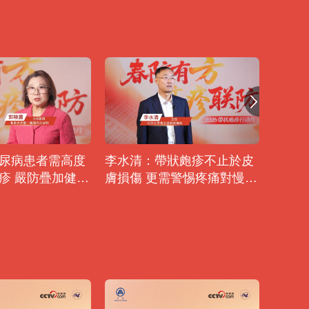
尿病患者需高度
李水清：帶狀皰疹不止於皮
馮錄
疹 嚴防疊加健康
膚損傷 更需警惕疼痛對慢病
深化再
管理的連鎖衝擊
價值