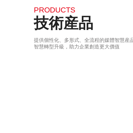
PRODUCTS
技術産品
提供個性化、多形式、全流程的媒體智慧産
智慧轉型升級，助力企業創造更大價值
智慧採集
智慧製