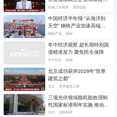
比增6.4%
机械工业规模
通用设备
中国经济半年报 “从海洋到
天空” 钢铁产业加速高端化
跃升
钢铁产业
钢材
年中经济观察 超长期特别国
债精准发力 聚焦民生保障
年中经济
国债
北京成功获评2029年“世界
建筑之都”
北京
世界建筑之都
三项光伏领域能耗能效强制
性国家标准明年实施 推动光
伏产业技术迭代与绿色升级
光伏
国家标准