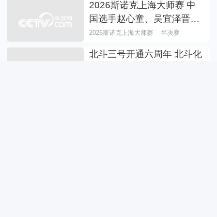
2026斯诺克上海大师赛 中
国选手赵心童、吴宜泽晋级
半决赛
2026斯诺克上海大师赛
半决赛
北斗三号开通六周年 北斗化
身“鹰眼” 为出行保驾护航
北斗三号
鹰眼守护
中国上半年规模以上文化产
业营收同比增长4.6%
文化产业
营收
上半年深圳对APEC经济体
进出口同比增长33%
APEC经济体
进出口
从“看中国”到“游中国” 欧洲
年轻人开启“中国发现之旅”