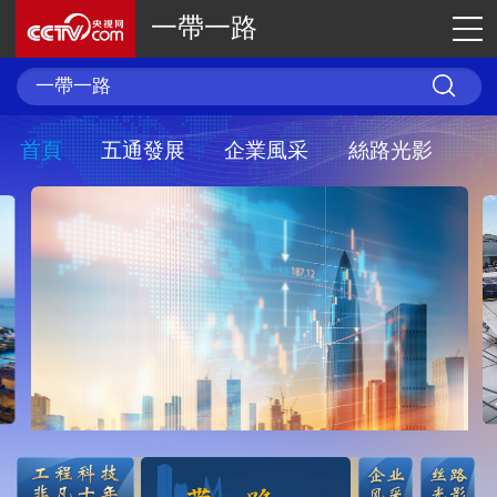
一帶一路
首頁
五通發展
企業風采
絲路光影
我國上半年服務進出口增長8.3%