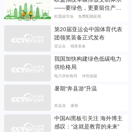
——要绿色，更要留住产业
（环球热点）
欧盟碳市场
免费配额延期
第20届亚运会中国体育代表
团领奖装备正式发布
亚运会
领奖装备
我国加快构建绿色低碳电力
供给格局
电力供给格局
绿色低碳
暑期“奔县游”升温
奔县游
暑期
中国AI黑板引关注 海外博主
感叹：“这就是教育的未来”