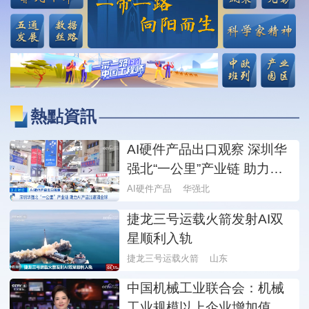
熱點資訊
AI硬件产品出口观察 深圳华
强北“一公里”产业链 助力AI
产品加速销全球
AI硬件产品
华强北
捷龙三号运载火箭发射AI双
星顺利入轨
捷龙三号运载火箭
山东
中国机械工业联合会：机械
工业规模以上企业增加值同