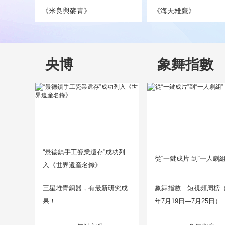
《米良與麥青》
《海天雄鷹》
央博
象舞指數
“景德鎮手工瓷業遺存”成功列
從“一鍵成片”到“一人劇組
入《世界遺産名錄》
三星堆青銅器，有最新研究成
象舞指數｜短視頻周榜（2
果！
年7月19日—7月25日）