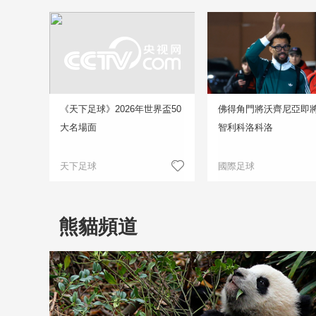
《天下足球》2026年世界盃50
佛得角門將沃齊尼亞即
大名場面
智利科洛科洛
天下足球
國際足球
熊貓頻道