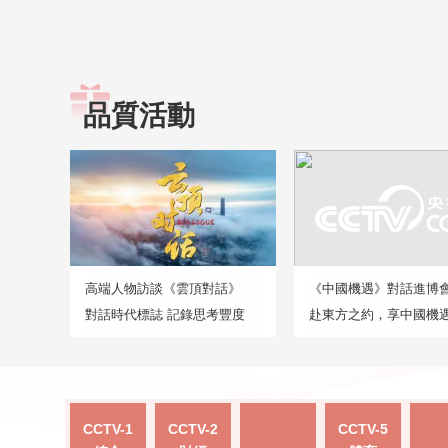
品質活動
高端人物訪談《雲頂對話》
《中國機遇》對話進博
對話時代標誌 記錄思考豐度
赴東方之約，享中國機
CCTV-1
CCTV-2
CCTV-5