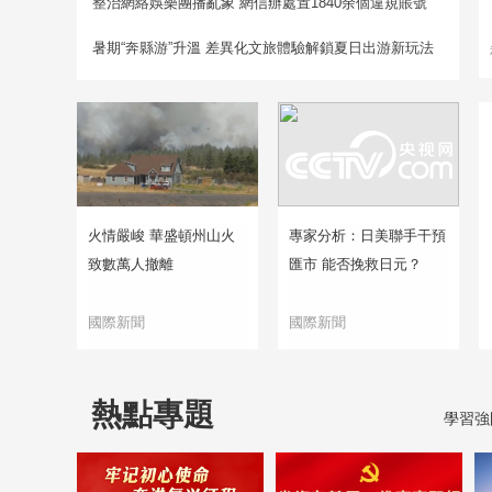
整治網絡娛樂團播亂象 網信辦處置1840余個違規賬號
暑期“奔縣游”升溫 差異化文旅體驗解鎖夏日出游新玩法
火情嚴峻 華盛頓州山火
專家分析：日美聯手干預
致數萬人撤離
匯市 能否挽救日元？
國際新聞
國際新聞
熱點專題
學習強