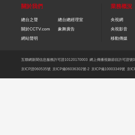
關於我們
業務概況
總台之聲
總台總經理室
央視網
關於CCTV.com
象舞廣告
央視影音
網站聲明
移動傳媒
互聯網新聞信息服務許可證10120170003
網上傳播視聽節目許可證號01
京ICP證060535號
京ICP備06036302號-2
京ICP備10003349號
京IC