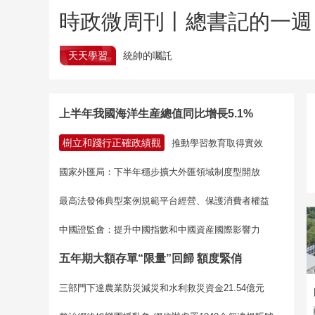
時政微周刊丨總書記的一週（
天天學習
統帥的囑託
上半年我國海洋生産總值同比增長5.1%
樹立和踐行正確政績觀
推動學習教育取得實效
國家外匯局：下半年穩步擴大外匯領域制度型開放
最高法發佈典型案例規範平台經營、保護消費者權益
中國證監會：提升中國指數和中國資産國際影響力
五年期大額存單“限量”回歸 額度緊俏
三部門下達農業防災減災和水利救災資金21.54億元