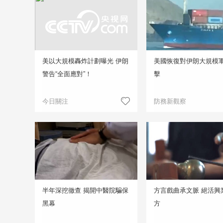
美以大規模轟炸計劃曝光 伊朗
美國恢復對伊朗大規模
警告“全面應對”！
擊
今日關注
防務新觀察
半年深挖徹查 揭開中醫院騙保
方言戲曲承文脈 絕活興
黑幕
方