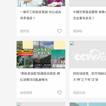
一條手工制瓷産業鏈 何以成為
中國空軍最高榮譽 兩奪
世界遺産？
含金量有多高？
面對面
開講啦
“勇敢者游戲”暗藏致命隱患 網
跨區域借電、防空洞納
紅游樂項目亂象曝光
大“烤”之下有“涼”策
財經調查
焦點訪談