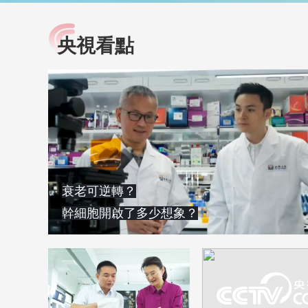
央視看點
小央視頻
全民健康
央視網原創視頻子品牌，
提高全民健康素養水
以更加貼近年輕人的視
助力“健康中國2030”
角，有趣、有料、有故事
略。央視網《全民健
的方式解讀時代。
康》，向所有人分享
知識！
衰老可逆轉？
幹細胞開啟了多少想象？