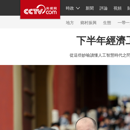
時政
新聞
評論
視頻
人民領袖習近平
直播
簡體
片庫
海外頻道
欄目大全
聯播+
iPanda
中國領
節目單
Engl
地方
鄉村振興
生態
一帶一
下半年經濟
總台春晚
從這些妙喻讀懂人工智慧時代之
新聞
人民領袖
視頻
現場
體育
VIP會員