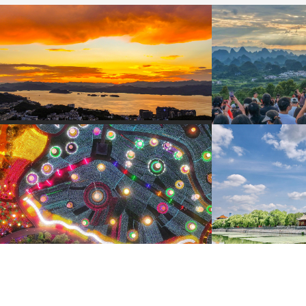
杭州千島湖晚霞絢爛鋪滿天空
廣西陽朔：壯美
8月2日，杭州千島湖迎來晚霞盛景。落日沉入湖面，
8月2日，游客在廣西
金紅霞光鋪灑萬頃碧波。
賞喀斯特峰林美景。