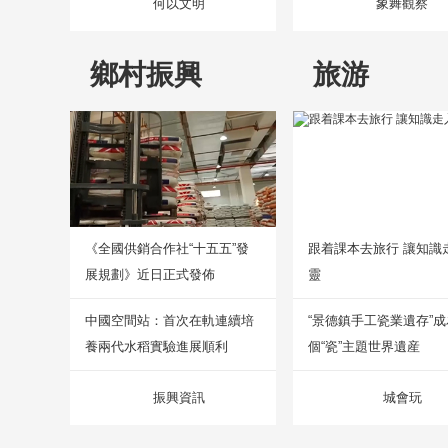
何以文明
象舞觀察
鄉村振興
旅游
《全國供銷合作社“十五五”發
跟着課本去旅行 讓知識
展規劃》近日正式發佈
靈
中國空間站：首次在軌連續培
“景德鎮手工瓷業遺存”
養兩代水稻實驗進展順利
個“瓷”主題世界遺産
振興資訊
城會玩