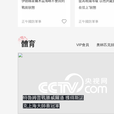
伊朗稱霍爾木茲海峽不會回到
提高戰備等級 以色列處
戰前狀態
在弦上”狀態
正午國防軍事
正午國防軍事
體育
VIP會員
奧林匹克
特魯姆普戰勝威爾遜 獲得斯諾
克上海大師賽冠軍