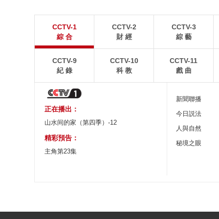
江蘇張家港：“千燈之夜”燈光璀璨
北京：藍天白雲
CCTV-1
CCTV-2
CCTV-3
8月2日晚，江蘇張家港香山風景區燈光璀璨，市民和
8月1日，北京故宮博
綜 合
財 經
綜 藝
游客前來賞夜景、逛集市。
景如畫。
CCTV-9
CCTV-10
CCTV-11
紀 錄
科 教
戲 曲
新聞聯播
正在播出：
今日説法
山水间的家（第四季）-12
人與自然
精彩預告：
秘境之眼
主角第23集