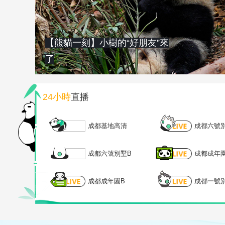
【熊貓一刻】小樹的“好朋友”來
了
24小時
直播
成都基地高清
成都六號
成都六號別墅B
成都成年
成都成年園B
成都一號