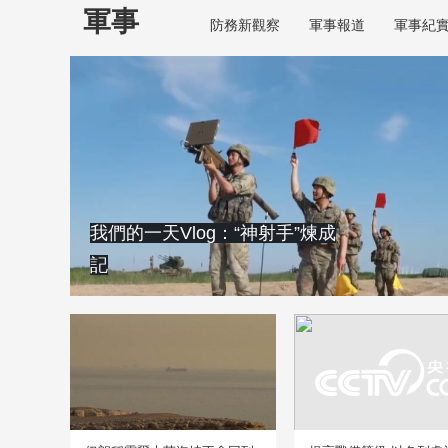
軍事
防務新觀察
軍事報道
軍事紀
我們的一天Vlog：“神射手”煉成
記