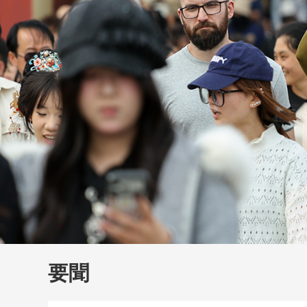
財經
大國智造
CCTV.
要聞