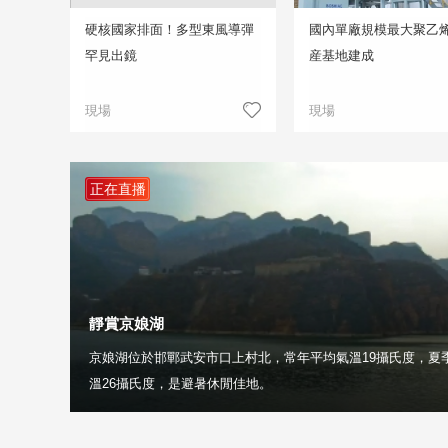
硬核國家排面！多型東風導彈
國內單廠規模最大聚乙
罕見出鏡
産基地建成
現場
現場
正在直播
靜賞京娘湖
京娘湖位於邯鄲武安市口上村北，常年平均氣溫19攝氏度，夏
溫26攝氏度，是避暑休閒佳地。