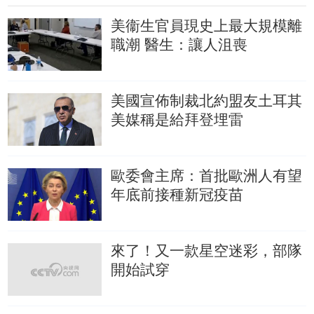
美衞生官員現史上最大規模離
職潮
醫生：讓人沮喪
美國宣佈制裁北約盟友土耳其
美媒稱是給拜登埋雷
歐委會主席：首批歐洲人有望
年底前接種新冠疫苗
來了！又一款星空迷彩，部隊
開始試穿