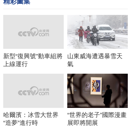
精彩圖集
新型“復興號”動車組將
山東威海遭遇暴雪天
上線運行
氣
哈爾濱：冰雪大世界
“世界的老子”國際漫畫
“造夢”進行時
展即將開展