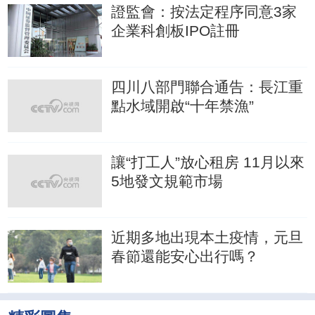
證監會：按法定程序同意3家
企業科創板IPO註冊
四川八部門聯合通告：長江重
點水域開啟“十年禁漁”
讓“打工人”放心租房 11月以來
5地發文規範市場
近期多地出現本土疫情，元旦
春節還能安心出行嗎？