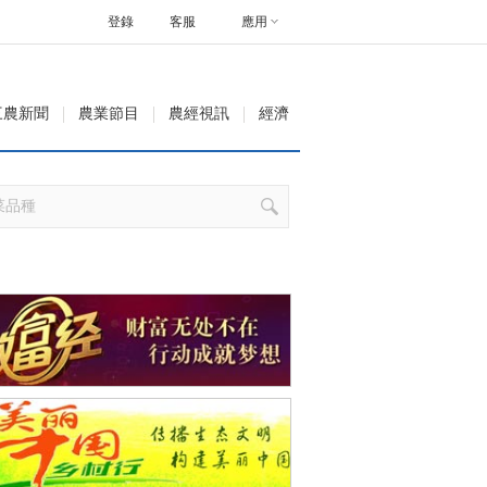
登錄
客服
應用
三農新聞
農業節目
農經視訊
經濟