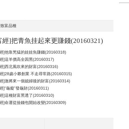
致富品種
富經]把青魚挂起來更賺錢(20160321)
經]他靠兇猛的娃娃魚賺錢(20160318)
經]這羊價高全因黑(20160317)
經]西北風吹來的財富(20160316)
經]28歲小夥創業 不走尋常路(20160315)
經]激將來一個媳婦後的財富(20160314)
經]“龜癡”發龜財(20160311)
經]這種財富黑透了(20160310)
經]命運從撿錢包開始改變(20160309)