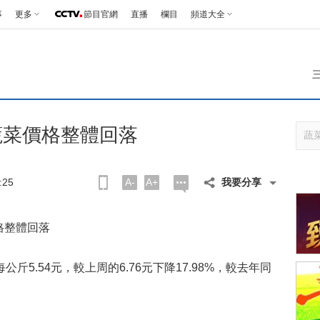
事
更多
節目官網
直播
欄目
頻道大全
蔬菜價格整體回落
:25
A-
A+
我要分享
格整體回落
5.54元，較上周的6.76元下降17.98%，較去年同