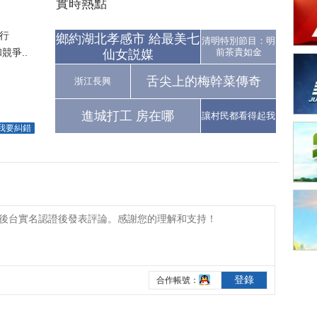
實時熱點
行
鄉約湖北孝感市 給最美七
清明特別節目：明
爭..
前茶貴如金
仙女説媒
舌尖上的梅幹菜傳奇
浙江長興
進城打工 房在哪
讓村民都看得起我
我要糾錯