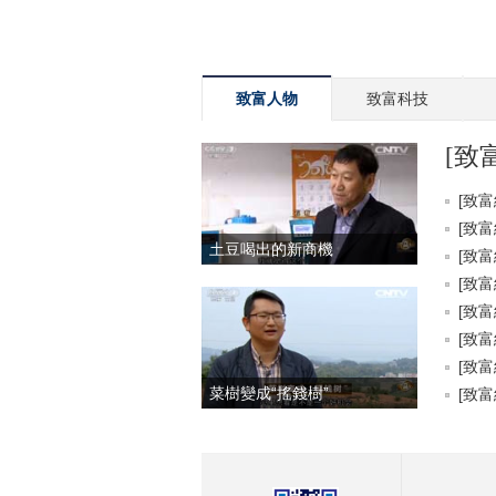
致富人物
致富科技
[致
[致富
[致富
土豆喝出的新商機
[致富
[致富
[致富
[致富
[致富
菜樹變成“搖錢樹”
[致富