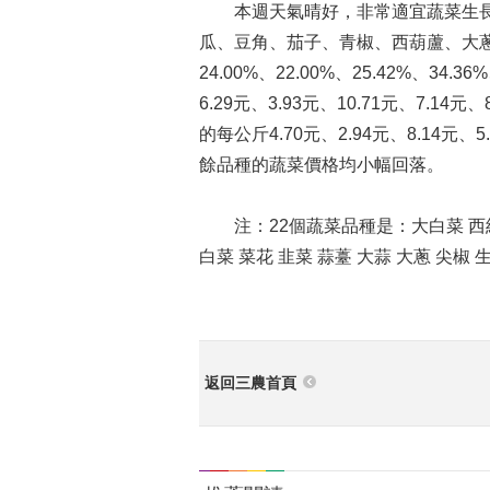
本週天氣晴好，非常適宜蔬菜生長，
瓜、豆角、茄子、青椒、西葫蘆、大蔥、
24.00%、22.00%、25.42%、34.
6.29元、3.93元、10.71元、7.14元、
的每公斤4.70元、2.94元、8.14元、5.
餘品種的蔬菜價格均小幅回落。
注：22個蔬菜品種是：大白菜 西紅柿 
白菜 菜花 韭菜 蒜薹 大蒜 大蔥 尖椒 
返回三農首頁