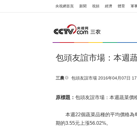
央視網首頁
新聞
視頻
經濟
體育
軍
包頭友誼市場：本週
包頭友誼市場
2016年04月07日 17
三農
原標題：
包頭友誼市場：本週蔬菜價
本週22個蔬菜品種的平均價格為每公斤
期的3.55元上漲56.02%。