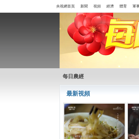
央視網首頁
新聞
視頻
經濟
體育
軍
每日農經
最新視頻