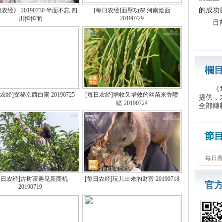
的成功
农经》 20190730 半面不忘 四
[每日农经]面壁功深 河南烩面
20190729
川担担面
目前
欄
《每日
农经]探秘京西白蜜 20190725
[每日农经]增收又增效的丝苗米香喷
提供，
喷 20190724
全部轉
節
每日农经]古树茶遇见新商机
[每日农经]玩儿出来的财富 20190718
官
20190719