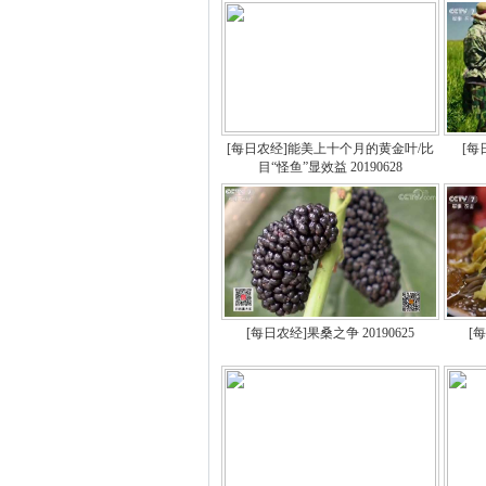
[每日农经]能美上十个月的黄金叶/比
[每
目“怪鱼”显效益 20190628
[每日农经]果桑之争 20190625
[