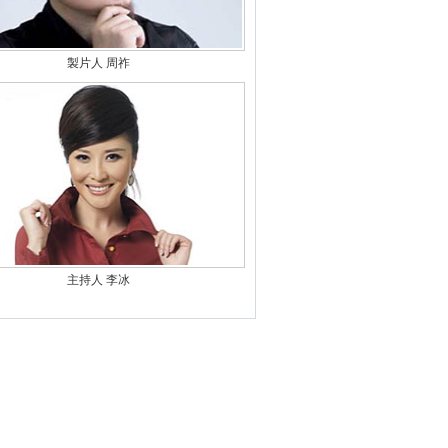
製片人 周祚
主持人 李冰