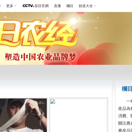
事
更多
節目官網
直播
欄目
頻道大全
欄
一檔涉
産品為
消費、
關注農
農産品