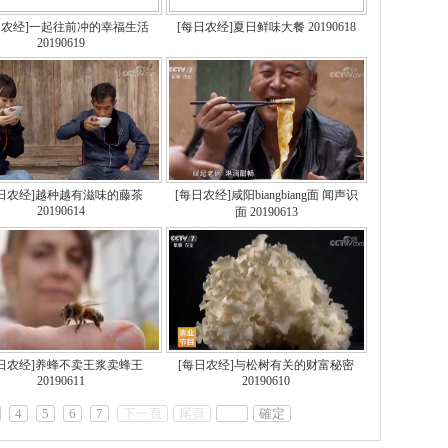
日农经]一起往前冲的幸福生活
[每日农经]夏日鲜味大餐 20190618
20190619
每日农经]越种越有滋味的藤茶
[每日农经]咸阳biangbiang面 闻声识
20190614
面 20190613
每日农经]养蜂不卖王浆卖蜂王
[每日农经]与松树有关的财富秘密
20190611
20190610
4
5
6
7
下一頁
尾頁
確定