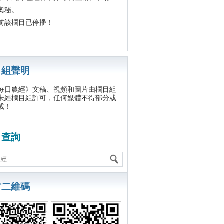
奧秘。
該欄目已停播！
目組聲明
農經》文稿、視頻和圖片由欄目組
未經欄目組許可，任何媒體不得部分或
載！
目查詢
方二維碼