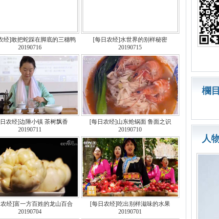
日农经]敢把蛇踩在脚底的三穗鸭
[每日农经]水世界的别样秘密
20190716
20190715
欄
每日农经]边陲小镇 茶树飘香
[每日农经]山东炝锅面 鲁面之识
20190711
20190710
人
日农经]富一方百姓的龙山百合
[每日农经]吃出别样滋味的水果
20190704
20190701