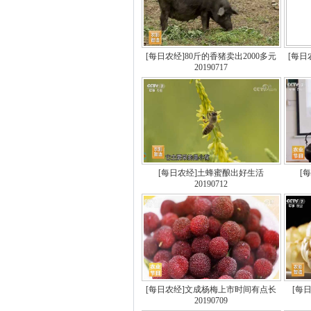
[每日农经]80斤的香猪卖出2000多元
[每
20190717
[每日农经]土蜂蜜酿出好生活
[
20190712
[每日农经]文成杨梅上市时间有点长
[每
20190709