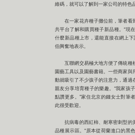
維碼，就可以了解到一家公司的特色
在一家花卉種子攤位前，筆者看到
共平台了解和購買種子新品種。“現
什麼新品種上市，還能直接在網上下
伯興奮地表示。
互聯網交易極大地方便了傳統種植
園藝工具以及園藝書籍。一些商家與
動就吸引了不少孩子的注意力，通過
親友分享培育種子的樂趣。“我家孩
點讚更多。”家住北京的錢女士對筆
此很受歡迎。
抗病毒的西紅柿、耐寒密刺型的黃
品種展示區。“原本從荷蘭進口的黑