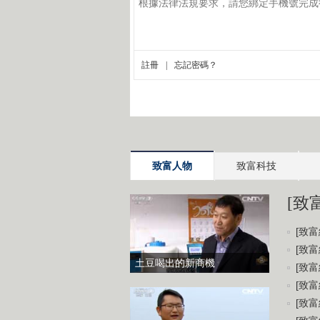
致富人物
致富科技
[致
[致富
[致富
土豆喝出的新商機
[致富
[致富
[致富