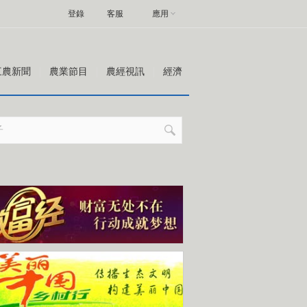
登錄
客服
應用
三農新聞
農業節目
農經視訊
經濟