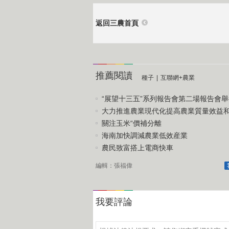
返回三農首頁
推薦閱讀
種子
|
互聯網+農業
“展望十三五”系列報告會第二場報告會舉
大力推進農業現代化提高農業質量效益和競
關注玉米“價補分離
海南加快調減農業低效産業
農民致富搭上電商快車
編輯：張福偉