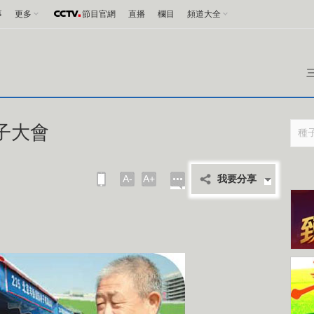
事
更多
節目官網
直播
欄目
頻道大全
子大會
A-
A+
我要分享