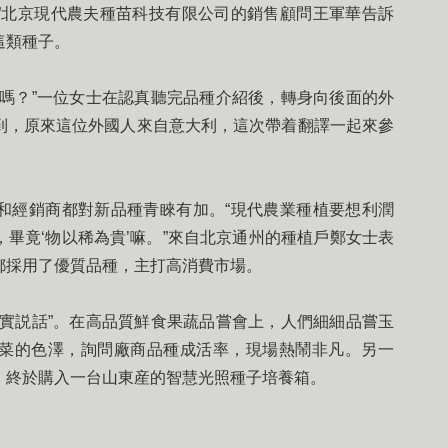
”北京現代農夫種苗科技有限公司的銷售顧問王軍華告訴
這類種子。
？”一位女士在認真聽完品種介紹後，轉身向後面的外
到，原來這位外國人來自意大利，這次帶着翻譯一起來參
。
經銷商都對新品種青睞有加。“現代農業種植要想利潤
畢竟‘物以稀為貴’嘛。”來自北京通州的種植戶鄭女士表
都採用了優質品種，主打高消費市場。
説話”。在高品質鮮食果蔬品嘗會上，人們細細品嘗玉
菜的色澤，詢問廠商品種成活率，現場熱鬧非凡。另一
，終於購入一台山東産的智慧光照種子培養箱。