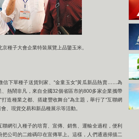
北京種子大會企業特裝展覽上品鑒玉米。
下單種子送貨到家、“金童玉女”黃瓜新品熱賣……為
呈、熱鬧非凡，來自全國32個省區市的800多家企業攜帶
以“打造種業之都、搭建豐收舞台”為主題，舉行了“互聯網
嘗會、現貨交易和新品種展示等活動。
聯網引入種子的培育、宣傳、銷售、運輸全過程，便利
紛把公司的二維碼印在宣傳單上。這樣，人們通過掃描二