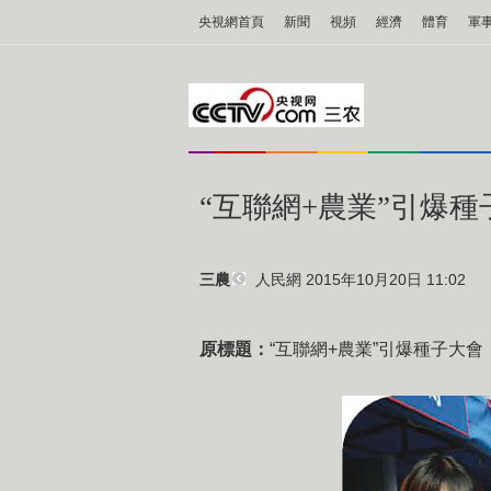
央視網首頁
新聞
視頻
經濟
體育
軍
“互聯網+農業”引爆種
人民網
2015年10月20日 11:02
三農
原標題：
“互聯網+農業”引爆種子大會