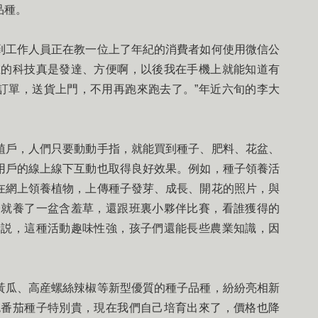
品種。
工作人員正在教一位上了年紀的消費者如何使用微信公
在的科技真是發達、方便啊，以後我在手機上就能知道有
訂單，送貨上門，不用再跑來跑去了。”年近六旬的李大
戶，人們只要動動手指，就能買到種子、肥料、花盆、
用戶的線上線下互動也取得良好效果。例如，種子領養活
在網上領養植物，上傳種子發芽、成長、開花的照片，與
子就養了一盆含羞草，還跟班裏小夥伴比賽，看誰獲得的
者説，這種活動趣味性強，孩子們還能長些農業知識，因
瓜、高産螺絲辣椒等新型優質的種子品種，紛紛亮相新
色番茄種子特別貴，現在我們自己培育出來了，價格也降