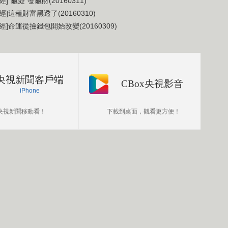
經]“龜癡”發龜財(20160311)
經]這種財富黑透了(20160310)
經]命運從撿錢包開始改變(20160309)
央視新聞客戶端
CBox央視影音
iPhone
央視新聞移動看！
下載到桌面，觀看更方便！