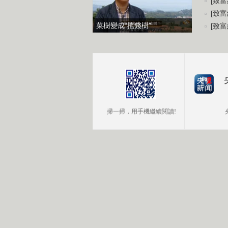
[致富
[致富
菜樹變成“搖錢樹”
[致富
掃一掃，用手機繼續閱讀!