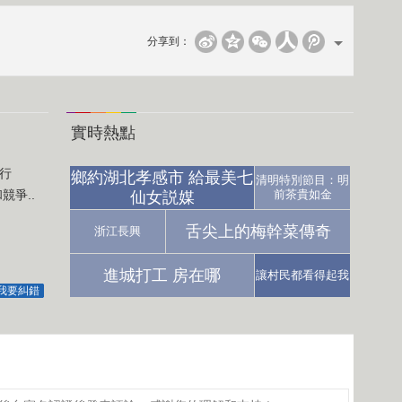
分享到：
實時熱點
行
鄉約湖北孝感市 給最美七
清明特別節目：明
爭..
前茶貴如金
仙女説媒
舌尖上的梅幹菜傳奇
浙江長興
進城打工 房在哪
讓村民都看得起我
我要糾錯