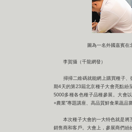
圖為一名外國嘉賓在
李賀攝（千龍網發）
掃掃二維碼就能網上購買種子、微信
期4天的第23屆北京種子大會亮點紛
5000多種各色種子品種參展。大會
+農業”專題講座、高品質鮮食果蔬品
本次種子大會的一大特色就是將互
銷售商和客戶。大會上，參展商們紛