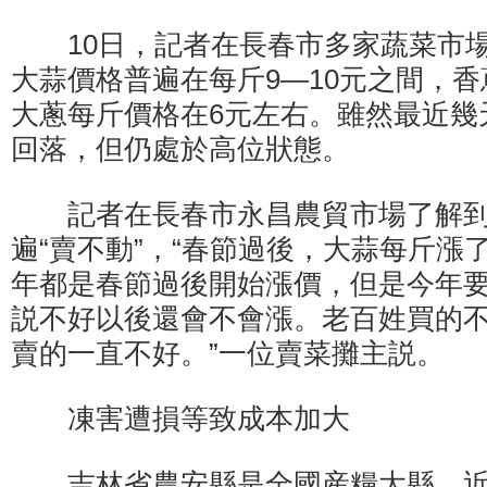
10日，記者在長春市多家蔬菜市場
大蒜價格普遍在每斤9—10元之間，香
大蔥每斤價格在6元左右。雖然最近幾
回落，但仍處於高位狀態。
記者在長春市永昌農貿市場了解到
遍“賣不動”，“春節過後，大蒜每斤漲
年都是春節過後開始漲價，但是今年
説不好以後還會不會漲。老百姓買的
賣的一直不好。”一位賣菜攤主説。
凍害遭損等致成本加大
吉林省農安縣是全國産糧大縣。近