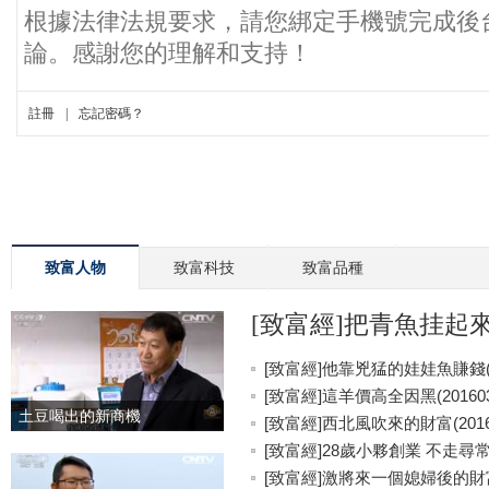
致富人物
致富科技
致富品種
[致富經]把青魚挂起來更
[致富經]他靠兇猛的娃娃魚賺錢(20
[致富經]這羊價高全因黑(201603
土豆喝出的新商機
[致富經]西北風吹來的財富(20160
[致富經]28歲小夥創業 不走尋常路(
[致富經]激將來一個媳婦後的財富(2