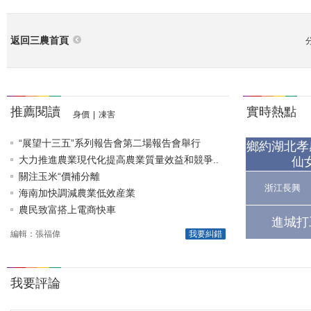
返回三農首頁
推薦閱讀
實時熱點
身價
|
凍害
“展望十三五”系列報告會第二場報告會舉行
鄉約湖北孝
大力推進農業現代化提高農業質量效益和競爭..
仙
關注玉米“價補分離
浙江長興
海南加快調減農業低效産業
農民致富搭上電商快車
進城打
編輯：張福偉
我要糾錯