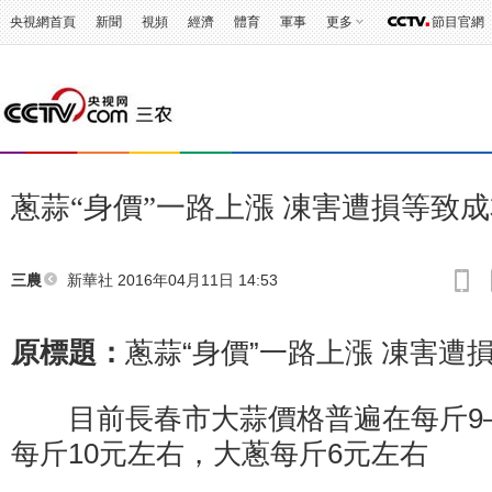
央視網首頁
新聞
視頻
經濟
體育
軍事
更多
節目官網
蔥蒜“身價”一路上漲 凍害遭損等致
新華社
2016年04月11日 14:53
三農
原標題：
蔥蒜“身價”一路上漲 凍害遭
目前長春市大蒜價格普遍在每斤9—
每斤10元左右，大蔥每斤6元左右