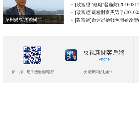
[致富經]“龜癡”發龜財(20160311
[致富經]這種財富黑透了(201603
菜樹變成“搖錢樹”
[致富經]命運從撿錢包開始改變(20
央視新聞客戶端
iPhone
掃一掃，用手機繼續閱讀!
央視新聞移動看！