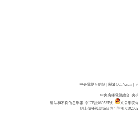
中央電視台網站
|
關於CCTV.com
|
中央廣播電視總台 央
違法和不良信息舉報
京ICP證060535號
京公網安備 1
網上傳播視聽節目許可證號 010200