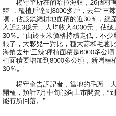
楊守奎所在的哈拉海鎮，26個村有1
辣”，種植戶達到8000多戶，去年“三辣
頃，佔該鎮總耕地面積的近30％，總
入近2.3億元，人均收入4000元，佔
30％。“由於玉米價格持續走低，不
賬了，大夥兒一對比，種大蒜和毛蔥
海鎮去年‘三辣’種植面積是6000多公頃
植面積要增加到8000多公頃，新增種
30％。”
楊守奎告訴記者，當地的毛蔥、大蒜
開種，預計7月中旬能夠上市開賣，“
能有所回落。”