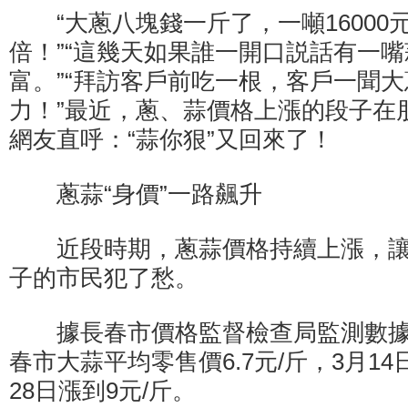
“大蔥八塊錢一斤了，一噸16000
倍！”“這幾天如果誰一開口説話有一
富。”“拜訪客戶前吃一根，客戶一聞
力！”最近，蔥、蒜價格上漲的段子在
網友直呼：“蒜你狠”又回來了！
蔥蒜“身價”一路飆升
近段時期，蔥蒜價格持續上漲，讓
子的市民犯了愁。
據長春市價格監督檢查局監測數據顯
春市大蒜平均零售價6.7元/斤，3月14日
28日漲到9元/斤。