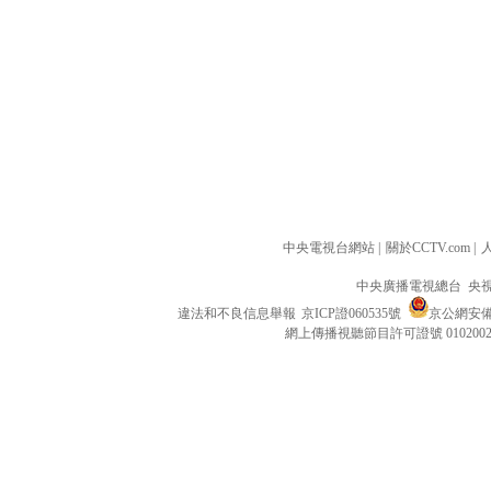
中央電視台網站
|
關於CCTV.com
|
中央廣播電視總台 央
違法和不良信息舉報
京ICP證060535號
京公網安備 1
網上傳播視聽節目許可證號 010200