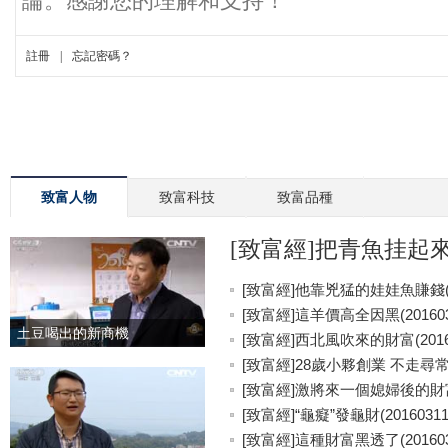
致富人物
致富科技
致富品種
[致富經]把青魚挂起來更
[致富經]他靠兇猛的娃娃魚賺錢(20
[致富經]這羊價高全因黑(201603
土豆喝出的新商機
[致富經]西北風吹來的財富(20160
[致富經]28歲小夥創業 不走尋常路(
[致富經]激將來一個媳婦後的財富(2
[致富經]“龜癡”發龜財(20160311
[致富經]這種財富黑透了(201603