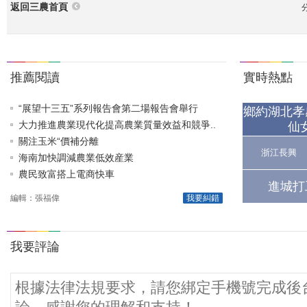
返回三農首頁
推薦閱讀
實時熱點
“展望十三五”系列報告會第二場報告會舉行
鄉約湖北孝
大力推進農業現代化提高農業質量效益和競爭..
仙
關注玉米“價補分離
浙江長興
海南加快調減農業低效産業
農民致富搭上電商快車
進城打
編輯：張福偉
我要糾錯