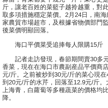
斤，讓老百姓的菜籃子越拎越重，對
取多項措施穩定菜價。2月24日，南
家農貿市場超市，及根據省物價部門
後菜價明顯回落。
海口平價菜受追捧每人限購15斤
記者走訪發現，春節期間賣30多元
香菜，現在在海口市農副産品平價商店
元/斤。之前被炒到30元/斤的菜心現在4
到20元/斤的水芹，回落至12.9元/
上海青，白蘿蔔等多種蔬菜的價格均
降。