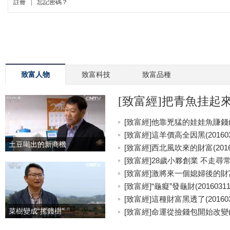
致富人物
致富科技
致富品種
[致富經]把青魚挂起來更
[致富經]他靠兇猛的娃娃魚賺錢(20
[致富經]這羊價高全因黑(201603
土豆喝出的新商機
[致富經]西北風吹來的財富(20160
[致富經]28歲小夥創業 不走尋常路(
[致富經]激將來一個媳婦後的財富(2
[致富經]“龜癡”發龜財(20160311
[致富經]這種財富黑透了(201603
菜樹變成“搖錢樹”
[致富經]命運從撿錢包開始改變(20