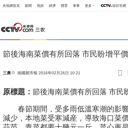
央視網首頁
新聞
視頻
經濟
體育
軍事
更多
節目官網
節後海南菜價有所回落 市民盼增平
南國都市報
2016年02月26日 10:21
三農
原標題：
節後海南菜價有所回落 市民
春節期間，受多雨低溫寒潮的影響
減少，本地菜受寒減産，導致海口菜
蒜苗，青菜都要十幾元一斤，菜心更是