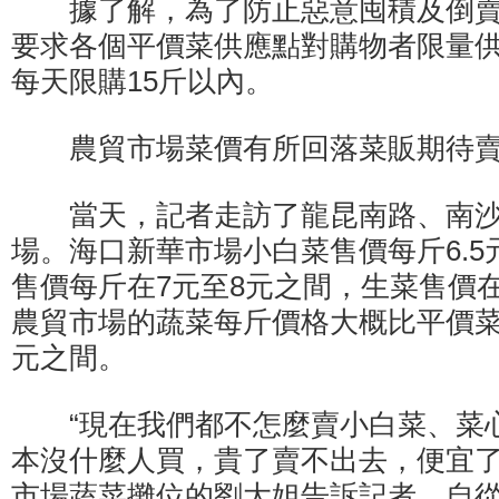
據了解，為了防止惡意囤積及倒賣
要求各個平價菜供應點對購物者限量
每天限購15斤以內。
農貿市場菜價有所回落菜販期待賣
當天，記者走訪了龍昆南路、南沙
場。海口新華市場小白菜售價每斤6.5
售價每斤在7元至8元之間，生菜售價在
農貿市場的蔬菜每斤價格大概比平價菜銷
元之間。
“現在我們都不怎麼賣小白菜、菜
本沒什麼人買，貴了賣不出去，便宜了
市場蔬菜攤位的劉大姐告訴記者，自