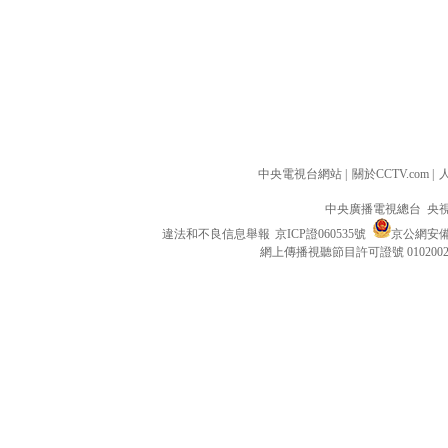
中央電視台網站
|
關於CCTV.com
|
中央廣播電視總台 央
違法和不良信息舉報
京ICP證060535號
京公網安備 1
網上傳播視聽節目許可證號 010200