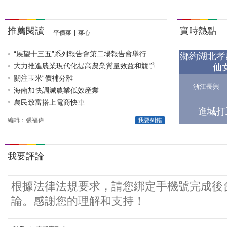
推薦閱讀
實時熱點
平價菜
|
菜心
“展望十三五”系列報告會第二場報告會舉行
鄉約湖北孝
大力推進農業現代化提高農業質量效益和競爭..
仙
關注玉米“價補分離
浙江長興
海南加快調減農業低效産業
農民致富搭上電商快車
進城打
編輯：張福偉
我要糾錯