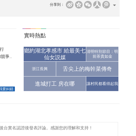
分享到：
實時熱點
行
鄉約湖北孝感市 給最美七
清明特別節目：明
爭..
前茶貴如金
仙女説媒
舌尖上的梅幹菜傳奇
浙江長興
進城打工 房在哪
讓村民都看得起我
我要糾錯