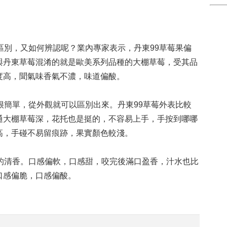
別，又如何辨認呢？業內專家表示，丹東99草莓果偏
與丹東草莓混淆的就是歐美系列品種的大棚草莓，受其品
度高，聞氣味香氣不濃，味道偏酸。
簡單，從外觀就可以區別出來。丹東99草莓外表比較
通大棚草莓深，花托也是挺的，不容易上手，手按到哪哪
高，手碰不易留痕跡，果實顏色較淺。
清香。口感偏軟，口感甜，咬完後滿口盈香，汁水也比
口感偏脆，口感偏酸。