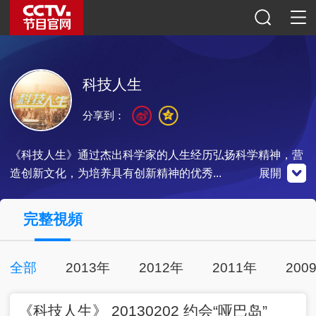
科技人生
分享到：
《科技人生》通过杰出科学家的人生经历弘扬科学精神，营
造创新文化，为培养具有创新精神的优秀...
展開
央視影音
完整視頻
全部
2013年
2012年
2011年
200
00:24:27
2013-02-02
點擊下載
《科技人生》 20130202 约会“哑巴岛”