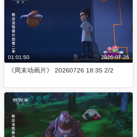
01:01:50
2026-07-26
《周末动画片》 20260726 18:35 2/2