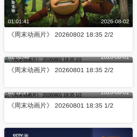
01:01:41
2026-08-02
《周末动画片》 20260802 18:35 2/2
01:01:48
2026-08-01
《周末动画片》 20260801 18:35 2/2
01:12:27
2026-08-01
《周末动画片》 20260801 18:35 1/2