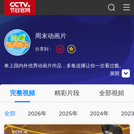
周末动画片
分享到：
奉上国内外优秀动画片作品，多集连播让你一次看过瘾。
展開
央視影音
完整視頻
精彩片段
全部視頻
全部
2026年
2025年
2024年
202
點擊下載