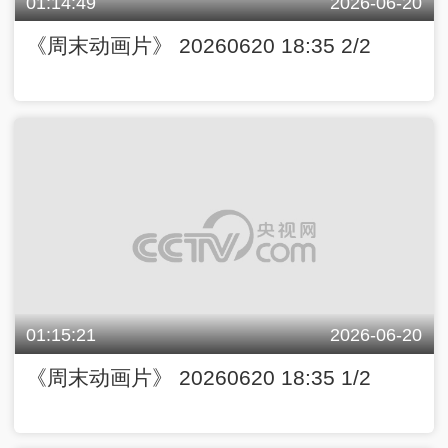
01:14:49
2026-06-20
《周末动画片》 20260620 18:35 2/2
01:15:21
2026-06-20
《周末动画片》 20260620 18:35 1/2