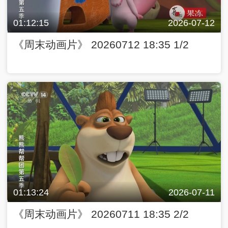
01:12:15
2026-07-12
《周末动画片》 20260712 18:35 1/2
01:13:24
2026-07-11
《周末动画片》 20260711 18:35 2/2