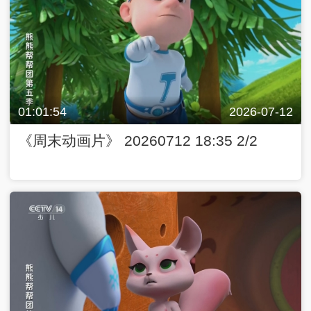
01:01:54
2026-07-12
《周末动画片》 20260712 18:35 2/2