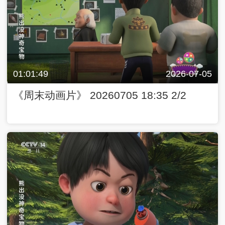
01:01:49
2026-07-05
《周末动画片》 20260705 18:35 2/2