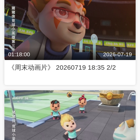
01:18:00
2026-07-19
《周末动画片》 20260719 18:35 2/2