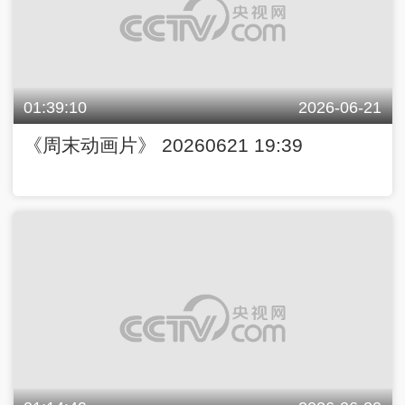
01:39:10
2026-06-21
《周末动画片》 20260621 19:39