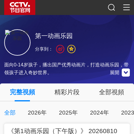
第一动画乐园
分享到：
面向0-14岁孩子，播出国产优秀动画片，打造动画乐园，带
领孩子进入奇妙世界。
展開
央視影音
完整視頻
精彩片段
全部視頻
全部
2026年
2025年
2024年
202
00:34:00
2026-08-10
點擊下載
《第1动画乐园（下午版）》 20260810