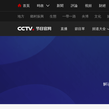
首頁
時政
新聞
評論
視頻
財經
人民領袖習近平
直播
海外頻道
片庫
iPanda
欄目大全
聯播+
English
中國領導人
節目單
Монгол
聽音
央視快評
微視頻
習
地方
鄉村振興
生態
一帶一路
央博
文化
直播
節目單
頻道大全
總台春晚
網絡春晚
共産黨員網
秧紀錄
新聞
國內
國際
評論
經濟
軍事
人民領袖習近平
聯播+
熱解讀
天天學習
視頻
小央視頻
小央直播
直播中國
熊貓
解
現場
前線
比劃
快看
藍海中國
新兵
體育
直播
競猜
2026年世界盃
2026
VIP會員
CCTV奧林匹克頻道
生活體育大會