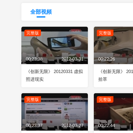
財經
教育
鄉村振興
生態環境
一帶一路
全部視頻
大國智造
大國展會
大國保險
雲頂對話
完整版
完整版
00:23:38
2012-03-31
00:22:26
CCTV.節目官網
直播
節目單
欄目
片庫
《创新无限》 20120331 虚拟
《创新无限》 201
照进现实
拾萃
完整版
完整版
00:23:37
2012-03-27
00:22:44