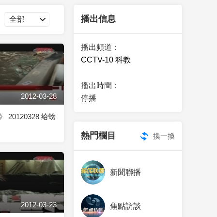
藝術
汽車
數智
5G
産業+
播出信息
時尚
天氣
才藝
網展
央央好物
播出頻道：
CCTV-10 科教
播出時間：
2012-03-28
停播
20120328 给螃
熱門欄目
換一換
新聞聯播
2012-03-23
焦點訪談