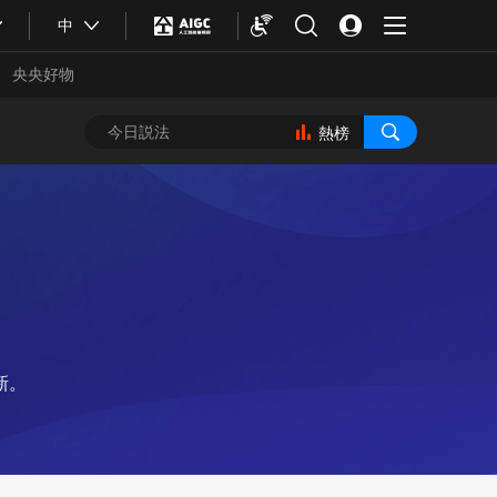
中
央央好物
熱榜
新。
合體育
亞冬會