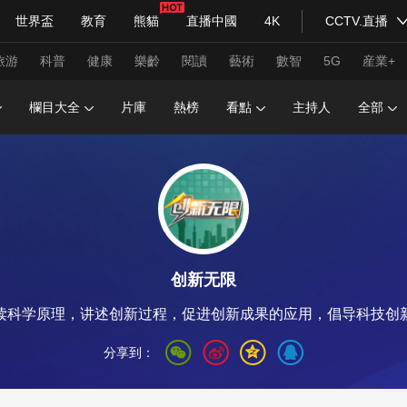
世界盃
教育
熊貓
直播中國
4K
CCTV.直播
式妙語
主持人
下載央視影音
熱解讀
天天學習
旅游
科普
健康
樂齡
閱讀
藝術
數智
5G
産業+
欄目大全
片庫
熱榜
看點
主持人
全部
紀錄片網
國家大劇院
大型活動
科技
法治
文娛
人物
公益
圖片
習式妙語
央視快評
央視網評
光華銳評
鋒面
创新无限
頻道
VR/AR
4K專區
全景新聞
读科学原理，讲述创新过程，促进创新成果的应用，倡导科技创
請入列
人生第一次
人生第二次
分享到：
年冬奧會
CBA
NBA
中超
國足
國際足球
網球
綜
體育江湖
文化體育
冰雪道路
足球道路