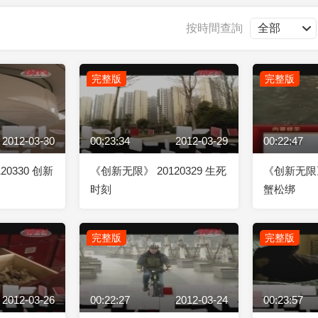
央博
非遺
文化
旅游
科普
健康
樂齡
閱讀
按時間查詢
雲起
超級工廠
智敬中國
全民健康
顏選攻略
海洋
完整版
完整版
2012-03-30
00:23:34
2012-03-29
00:22:47
收視榜
總台企業白名單
20330 创新
《创新无限》 20120329 生死
《创新无限》 
时刻
蟹松绑
完整版
完整版
2012-03-26
00:22:27
2012-03-24
00:23:57