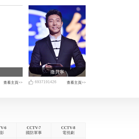
撒貝寧
6937191426
查看主頁>>
查看主頁>>
V-6
CCTV-7
CCTV-8
 影
國防軍事
電視劇