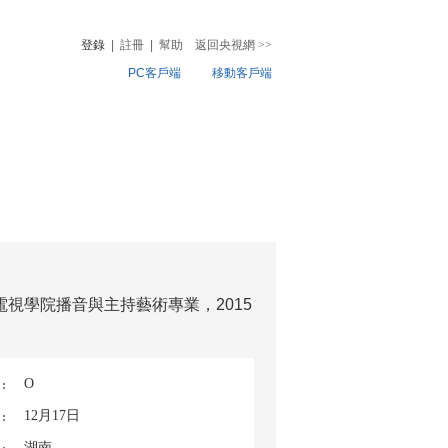
登錄
|
註冊
|
幫助
返回央視網
>>
PC客戶端
移動客戶端
音
熱榜
微視頻
兒
音樂
體育賽事
農業農村
視學院播音與主持藝術專業，2015
O
12月17日
湖南