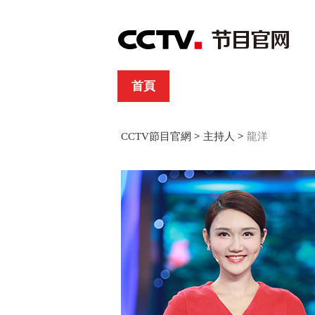
首頁
直播
節目單
綜合
新聞
財經
綜藝
中文國際
體
CCTV節目官網
>
主持人
>
龍洋