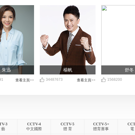
朱迅
楊帆
舒冬
91
34487673
1568200
查看主頁>>
查看主頁>>
TV-3
CCTV-4
CCTV-5
CCTV-5+
CCT
 藝
中文國際
體 育
體育賽事
電