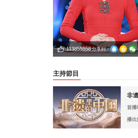
113855558
分享到：
主持節目
非
首播
播出