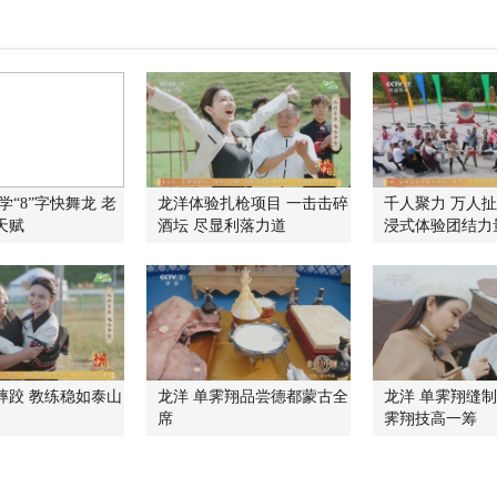
学“8”字快舞龙 老
龙洋体验扎枪项目 一击击碎
千人聚力 万人扯
天赋
酒坛 尽显利落力道
浸式体验团结力
摔跤 教练稳如泰山
龙洋 单霁翔品尝德都蒙古全
龙洋 单霁翔缝制
席
霁翔技高一筹