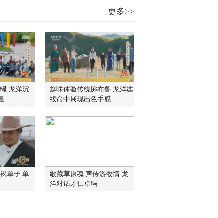
更多>>
绳 龙洋沉
趣味体验传统掷布鲁 龙洋连
量
续命中展现出色手感
褐单子 单
歌藏草原魂 声传游牧情 龙
洋对话才仁卓玛