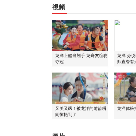
視頻
龙洋上船当划手 龙舟友谊赛
龙洋 孙悦
夺冠
师直夸有
又美又飒！被龙洋的射箭瞬
龙洋体验
间惊艳到了