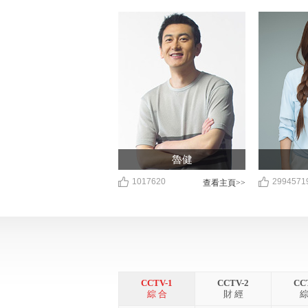
魯健
1017620
2994571
查看主頁>>
CCTV-1
CCTV-2
CC
綜 合
財 經
綜