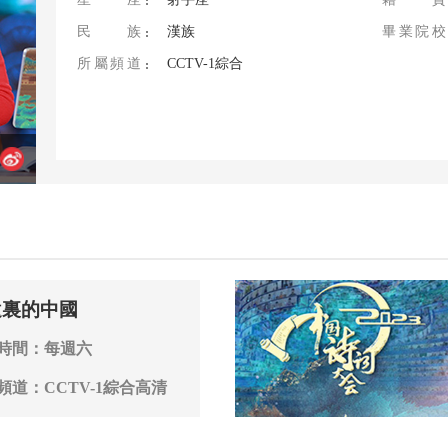
民族
漢族
畢業院校
所屬頻道
CCTV-1綜合
遺裏的中國
時間：每週六
頻道：CCTV-1綜合高清