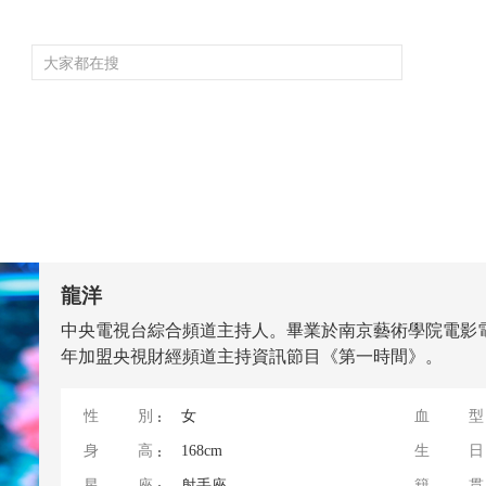
頻道大全
欄目大全
片庫
4K專區
聽
育
電影
國防軍事
電視劇
紀錄
科教
戲曲
社會與法
少
龍洋
中央電視台綜合頻道主持人。畢業於南京藝術學院電影電
年加盟央視財經頻道主持資訊節目《第一時間》。
性別
女
血型
身高
168cm
生日
星座
射手座
籍貫