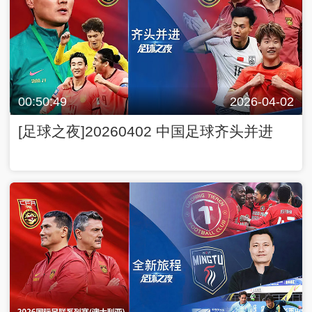
00:50:49
2026-04-02
[足球之夜]20260402 中国足球齐头并进