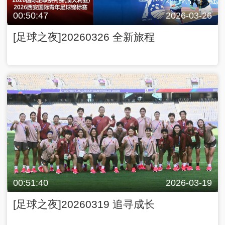
00:50:47
2026-03-26
[足球之夜]20260326 全新旅程
00:51:40
2026-03-19
[足球之夜]20260319 追寻成长