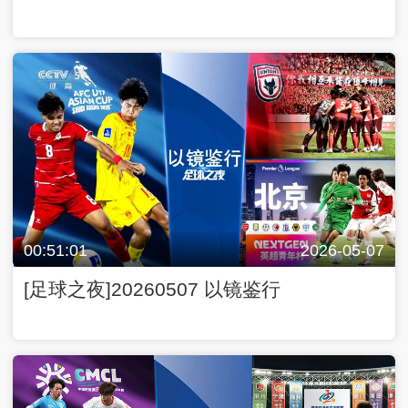
00:51:01
2026-05-07
[足球之夜]20260507 以镜鉴行