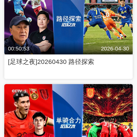
00:50:53
2026-04-30
[足球之夜]20260430 路径探索