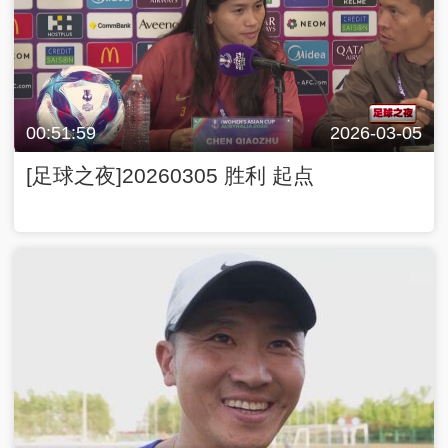
00:51:59
2026-03-05
[足球之夜]20260305 胜利 起点