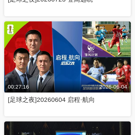
00:27:16
2026-06-04
[足球之夜]20260604 启程·航向