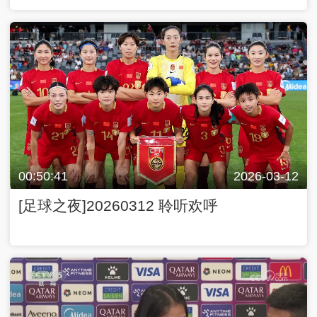
00:50:41
2026-03-12
[足球之夜]20260312 聆听欢呼