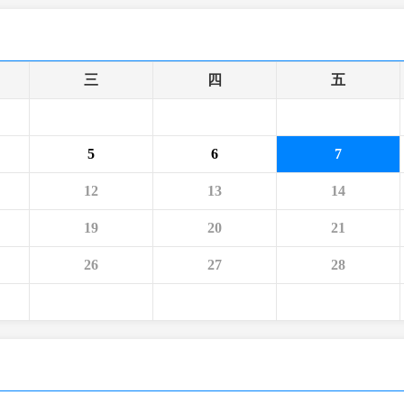
央博
非遺
文化
旅游
科普
健康
樂齡
閱讀
雲起
超級工廠
智敬中國
全民健康
顏選攻略
海洋
三
四
五
5
6
7
收視榜
總台企業白名單
12
13
14
19
20
21
26
27
28