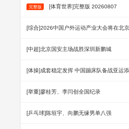
[体育世界]完整版 20260807
完整版
[综合]2026中国户外运动产业大会将在北
[中超]北京国安主场战胜深圳新鹏城
[体操]成套稳定发挥 中国蹦床队备战亚运
[举重]廖桂芳、李闫创全国纪录
[乒乓球]陈垣宇、向鹏无缘男单八强