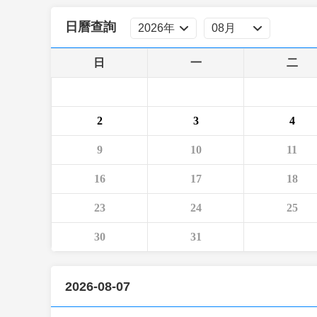
財經
教育
鄉村振興
生態環境
一帶一路
日曆查詢
大國智造
大國展會
大國保險
雲頂對話
日
一
二
2
3
4
CCTV.節目官網
直播
節目單
欄目
片庫
9
10
11
16
17
18
23
24
25
30
31
2026-08-07