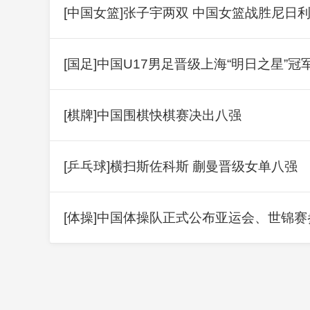
[中国女篮]张子宇两双 中国女篮战胜尼日
[国足]中国U17男足晋级上海“明日之星”冠
[棋牌]中国围棋快棋赛决出八强
[乒乓球]横扫斯佐科斯 蒯曼晋级女单八强
[体操]中国体操队正式公布亚运会、世锦