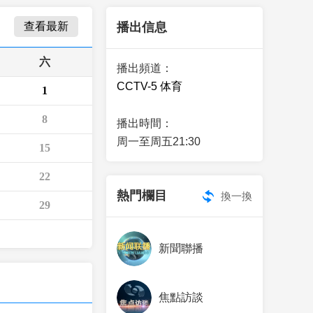
藝術
汽車
數智
5G
産業+
查看最新
播出信息
時尚
天氣
才藝
網展
央央好物
六
播出頻道：
CCTV-5 体育
1
8
播出時間：
周一至周五21:30
15
22
熱門欄目
換一換
29
新聞聯播
焦點訪談