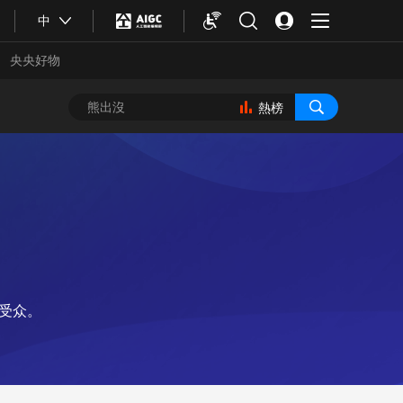
中
央央好物
熱榜
端受众。
合體育
亞冬會