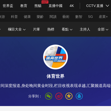
世界盃
教育
熊貓
直播中國
4K
CCTV.直播
式妙語
主持人
下載央視影音
熱解讀
天天學習
旅游
科普
健康
樂齡
閱讀
藝術
數智
5G
産業+
欄目大全
片庫
熱榜
看點
主持人
全部
紀錄片網
國家大劇院
大型活動
科技
法治
文娛
人物
公益
圖片
習式妙語
央視快評
央視網評
光華銳評
鋒面
体育世界
頻道
VR/AR
4K專區
全景新聞
间深度报道,身处晚间黄金时段,栏目收视表现卓越,汇聚频道高
請入列
人生第一次
人生第二次
分享到：
年冬奧會
CBA
NBA
中超
國足
國際足球
網球
綜
體育江湖
文化體育
冰雪道路
足球道路