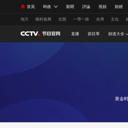
首頁
時政
新聞
評論
視頻
財經
人民領袖習近平
直播
海外頻道
片庫
iPanda
欄目大全
聯播+
English
中國領導人
節目單
Монгол
聽音
央視快評
微視頻
習
地方
鄉村振興
生態
一帶一路
央博
文化
直播
節目單
頻道大全
總台春晚
網絡春晚
共産黨員網
秧紀錄
新聞
國內
國際
評論
經濟
軍事
人民領袖習近平
聯播+
熱解讀
天天學習
視頻
小央視頻
小央直播
直播中國
熊貓
黄金时
現場
前線
比劃
快看
藍海中國
新兵
體育
直播
競猜
2026年世界盃
2026
VIP會員
CCTV奧林匹克頻道
生活體育大會