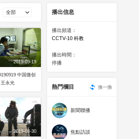
藝術
汽車
數智
5G
産業+
播出信息
時尚
天氣
才藝
網展
央央好物
播出頻道：
CCTV-10 科教
播出時間：
2019-09-19
停播
190919 中国微创
 王永光
熱門欄目
換一換
新聞聯播
2019-08-30
焦點訪談