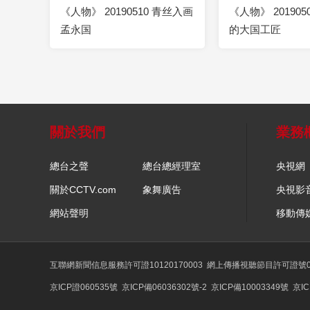
《人物》 20190510 青丝入画
《人物》 20190
孟永国
的大国工匠
關於我們
業務
總台之聲
總台總經理室
央視網
關於CCTV.com
象舞廣告
央視影
網站聲明
移動傳
互聯網新聞信息服務許可證10120170003
網上傳播視聽節目許可證號01
京ICP證060535號
京ICP備06036302號-2
京ICP備10003349號
京IC