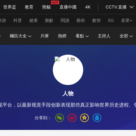
世界盃
教育
熊貓
直播中國
4K
CCTV.直播
式妙語
主持人
下載央視影音
熱解讀
天天學習
旅游
科普
健康
樂齡
閱讀
藝術
數智
5G
産業+
欄目大全
片庫
熱榜
看點
主持人
全部
紀錄片網
國家大劇院
大型活動
科技
法治
文娛
人物
公益
圖片
習式妙語
央視快評
央視網評
光華銳評
鋒面
人物
頻道
VR/AR
4K專區
全景新聞
现平台，以最新视觉手段创新表现那些真正影响世界历史进程、
請入列
人生第一次
人生第二次
分享到：
年冬奧會
CBA
NBA
中超
國足
國際足球
網球
綜
體育江湖
文化體育
冰雪道路
足球道路