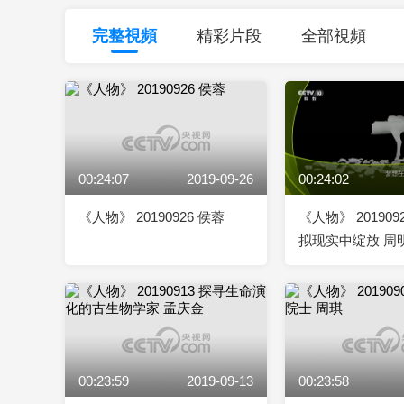
財經
教育
鄉村振興
生態環境
一帶一路
完整視頻
精彩片段
全部視頻
大國智造
大國展會
大國保險
雲頂對話
00:24:07
2019-09-26
00:24:02
CCTV.節目官網
直播
節目單
欄目
片庫
《人物》 20190926 侯蓉
《人物》 20190
拟现实中绽放 周
00:23:59
2019-09-13
00:23:58