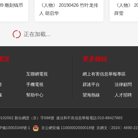
509 雕刻钱币
《人物》 20190426 竹叶龙传
《人物》 20
人 胡启华
薛莹
正在加載...
概況
更多鏈結
互聯網電視
網上有害信息舉報專區
音
手機電視
辟謠平台
法律顧問
媒
幫助中心
望海熱線
人才招聘
02002 新出網證（京）字098號
違法和不良信息舉報電話:010-88427865
P備10003349號-1
京公網安備 11000002000018號
京網文〔2024〕4690-2