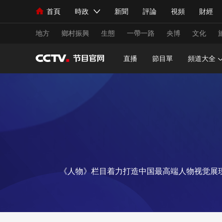
首頁
時政
新聞
評論
視頻
財經
人民領袖習近平
直播
海外頻道
片庫
iPanda
欄目大全
聯播+
English
中國領導人
節目單
Монгол
聽音
央視快評
微視頻
習
地方
鄉村振興
生態
一帶一路
央博
文化
直播
節目單
頻道大全
總台春晚
網絡春晚
共産黨員網
秧紀錄
新聞
國內
國際
評論
經濟
軍事
人民領袖習近平
聯播+
熱解讀
天天學習
視頻
小央視頻
小央直播
直播中國
熊貓
《人物》栏目着力打造中国最高端人物视觉展
現場
前線
比劃
快看
藍海中國
新兵
體育
直播
競猜
2026年世界盃
2026
VIP會員
CCTV奧林匹克頻道
生活體育大會