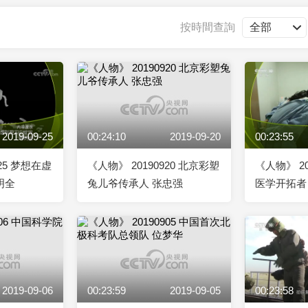
央博
非遺
文化
旅游
科普
健康
樂齡
閱讀
按時間查詢
雲起
超級工廠
智敬中國
全民健康
顏選攻略
海洋
2019-09-25
00:24:10
2019-09-20
00:23:55
收視榜
總台企業白名單
925 梦想在虚
《人物》 20190920 北京彩塑
《人物》 20
明全
兔儿爷传承人 张忠强
医学开拓者
2019-09-06
00:23:59
2019-09-05
00:23:58