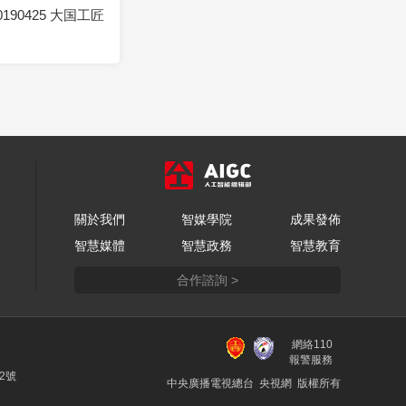
190425 大国工匠
關於我們
智媒學院
成果發佈
智慧媒體
智慧政務
智慧教育
合作諮詢 >
網絡110
報警服務
22號
中央廣播電視總台 央視網 版權所有