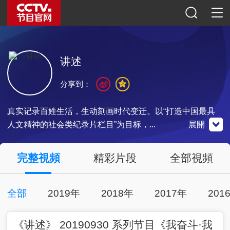
讲述
分享到：
真实记录百姓生活，生动刻画时代变迁。以“打造中国最具
人文精神的社会类纪录片栏目”为目标，...
展開
央視影音
完整視頻
精彩片段
全部視頻
全部
2019年
2018年
2017年
201
00:22:48
2019-09-30
點擊下載
《讲述》 20190930 系列节目《我奋斗·我