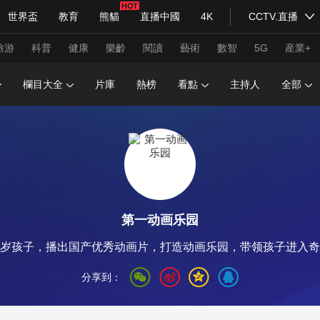
世界盃
教育
熊貓
直播中國
4K
CCTV.直播
式妙語
主持人
下載央視影音
熱解讀
天天學習
旅游
科普
健康
樂齡
閱讀
藝術
數智
5G
産業+
欄目大全
片庫
熱榜
看點
主持人
全部
紀錄片網
國家大劇院
大型活動
科技
法治
文娛
人物
公益
圖片
習式妙語
央視快評
央視網評
光華銳評
鋒面
第一动画乐园
頻道
VR/AR
4K專區
全景新聞
14岁孩子，播出国产优秀动画片，打造动画乐园，带领孩子进入
請入列
人生第一次
人生第二次
分享到：
年冬奧會
CBA
NBA
中超
國足
國際足球
網球
綜
體育江湖
文化體育
冰雪道路
足球道路