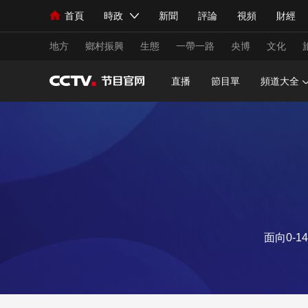
首頁
時政
新聞
評論
視頻
財經
人民領袖習近平
直播
海外頻道
片庫
iPanda
欄目大全
聯播+
English
中國領導人
節目單
Монгол
聽音
央視快評
微視頻
習
地方
鄉村振興
生態
一帶一路
央博
文化
直播
節目單
頻道大全
總台春晚
網絡春晚
共産黨員網
秧紀錄
新聞
國內
國際
評論
經濟
軍事
人民領袖習近平
聯播+
熱解讀
天天學習
視頻
小央視頻
小央直播
直播中國
熊貓
面向0-
現場
前線
比劃
快看
藍海中國
新兵
體育
直播
競猜
2026年世界盃
2026
VIP會員
CCTV奧林匹克頻道
生活體育大會