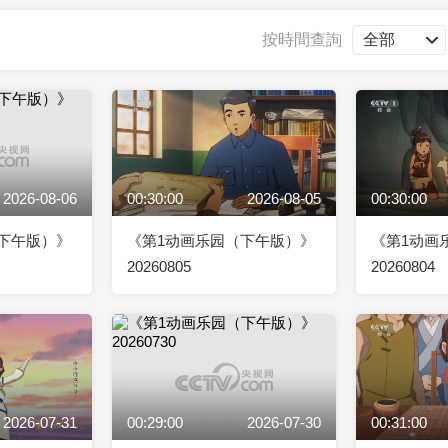
央博
非遺
文化
旅游
科普
健康
樂齡
閱讀
按時間查詢
雲起
超級工廠
智敬中國
全民健康
顏選攻略
海洋
2026-08-06
00:30:00
2026-08-05
00:30:00
收視榜
總台企業白名單
下午版）》
《第1动画乐园（下午版）》
《第1动画
20260805
20260804
2026-07-31
00:29:00
2026-07-30
00:31:00