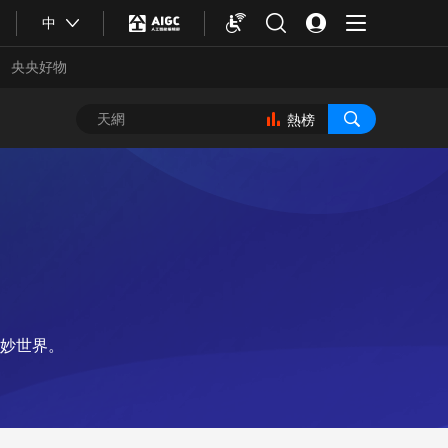
中
央央好物
熱榜
奇妙世界。
合體育
亞冬會