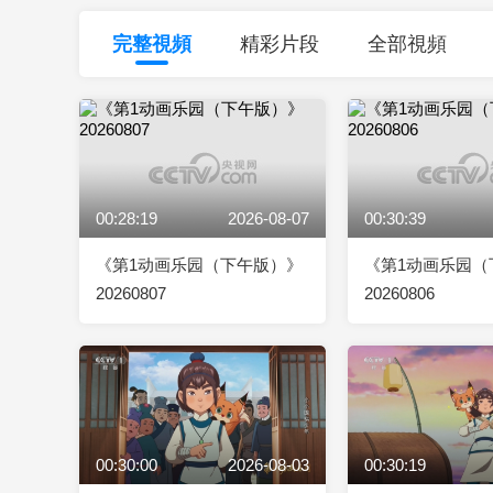
財經
教育
鄉村振興
生態環境
一帶一路
完整視頻
精彩片段
全部視頻
大國智造
大國展會
大國保險
雲頂對話
00:28:19
2026-08-07
00:30:39
CCTV.節目官網
直播
節目單
欄目
片庫
《第1动画乐园（下午版）》
《第1动画乐园（
20260807
20260806
00:30:00
2026-08-03
00:30:19