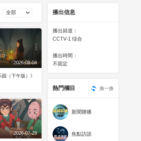
藝術
汽車
數智
5G
産業+
播出信息
時尚
天氣
才藝
網展
央央好物
播出頻道：
CCTV-1 综合
播出時間：
2026-08-04
不固定
乐园（下午版）》
熱門欄目
換一換
新聞聯播
2026-07-29
焦點訪談