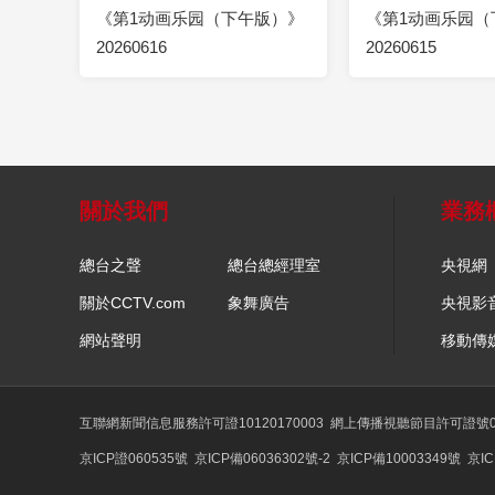
《第1动画乐园（下午版）》
《第1动画乐园（
20260616
20260615
關於我們
業務
總台之聲
總台總經理室
央視網
關於CCTV.com
象舞廣告
央視影
網站聲明
移動傳
互聯網新聞信息服務許可證10120170003
網上傳播視聽節目許可證號01
京ICP證060535號
京ICP備06036302號-2
京ICP備10003349號
京IC