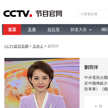
首頁
直播
節目單
頻道大全
欄
綜合
新聞
財經
綜藝
中文國際
體育
電影
國防
CCTV節目官網
>
主持人
>
劉羽洋
劉羽洋
中央電視台國
於中國傳媒大
防軍事》《國
性