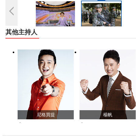
其他主持人
尼格買提
楊帆
58719669
34487673
查看主頁>>
查看主頁>>