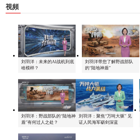
視頻
刘羽洋：未来的AI战机到底
刘羽洋带您了解野战部队
啥模样？
的“陆地神盾”
刘羽洋：野战部队的“陆地神
刘羽洋：聚焦“万吨大驱” 见
盾”有何过人之处？
证人民海军砺剑深蓝