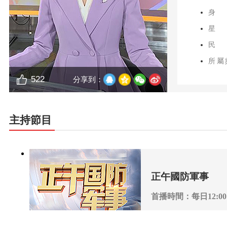
身
星
民
所屬
522
分享到：
主持節目
正午國防軍事
首播時間：每日12:00
播出頻道：CCTV-7