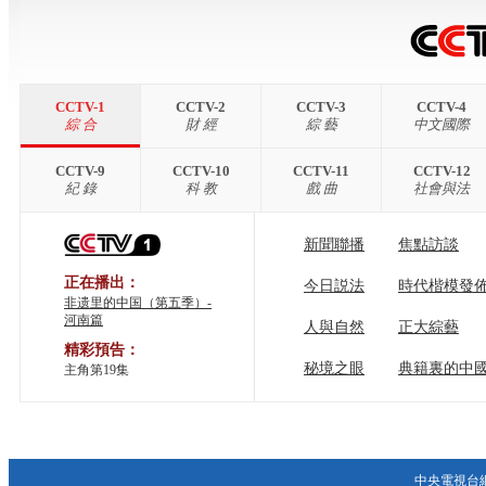
CCTV-1
CCTV-2
CCTV-3
CCTV-4
綜 合
財 經
綜 藝
中文國際
CCTV-9
CCTV-10
CCTV-11
CCTV-12
紀 錄
科 教
戲 曲
社會與法
新聞聯播
焦點訪談
正在播出：
今日説法
時代楷模發
非遗里的中国（第五季）-
河南篇
人與自然
正大綜藝
精彩預告：
秘境之眼
典籍裏的中
主角第19集
中央電視台