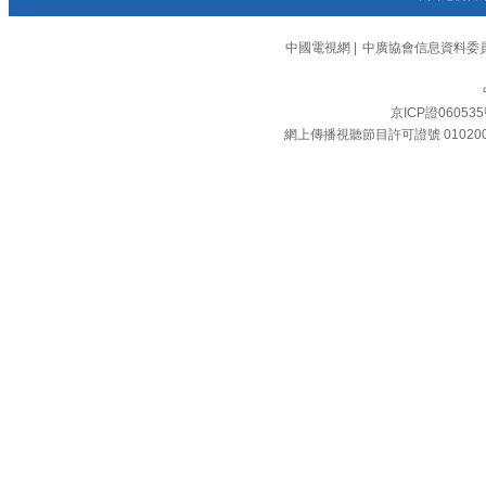
中國電視網
|
中廣協會信息資料委
京ICP證06053
網上傳播視聽節目許可證號 01020