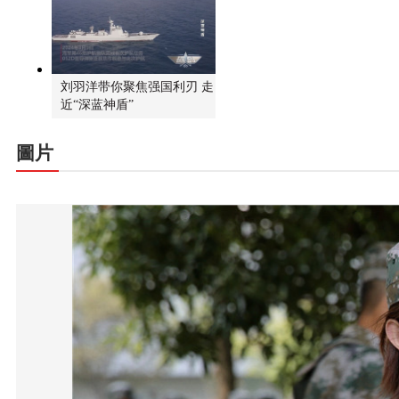
刘羽洋带你聚焦强国利刃 走
近“深蓝神盾”
圖片