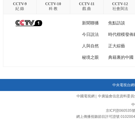
CCTV-9
CCTV-10
CCTV-11
CCTV-12
紀 錄
科 教
戲 曲
社會與法
新聞聯播
焦點訪談
今日説法
時代楷模發佈
人與自然
正大綜藝
秘境之眼
典籍裏的中國
中央電視台網
中國電視網
|
中廣協會信息資料委員
中
京ICP證060535
網上傳播視聽節目許可證號 010200