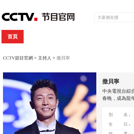
首頁
直播
節目單
頻道大全
欄目
綜合
新聞
財經
綜藝
中文國際
體育
電影
國防軍事
CCTV節目官網
>
主持人
>
撒貝寧
撒貝寧
中央電視台綜合
春晚，成為龍年
別名
生日
籍貫