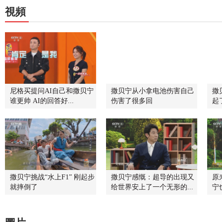
視頻
尼格买提问AI自己和撒贝宁
撒贝宁从小拿电池伤害自己
撒
谁更帅 AI的回答好...
伤害了很多回
起
撒贝宁挑战“水上F1” 刚起步
撒贝宁感慨：超导的出现又
原
就摔倒了
给世界安上了一个无形的...
宁