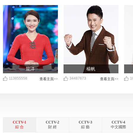
龍洋
楊帆
113855558
34487673
1
查看主頁>>
查看主頁>>
CCTV-1
CCTV-2
CCTV-3
CCTV-4
綜 合
財 經
綜 藝
中文國際