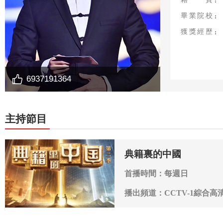
畢業院校
獲獎經歷
6937191364
分享到：
主持節目
典籍裏的中國
首播時間：每週日
播出頻道：CCTV-1綜合高