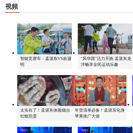
視頻
智能竞赛车：孟湛东VS俞灏
“风华团”活力开跑 孟湛东龙
明
洋畅享全民运动乐趣
太实在了！孟湛东体验烟台
年货清单必备！孟湛东化身
牡蛎煎蛋
苹果推广大使