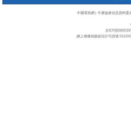
中國電視網
|
中廣協會信息資料委
京ICP證06053
網上傳播視聽節目許可證號 01020