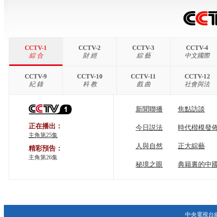
CCTV-1
CCTV-2
CCTV-3
CCTV-4
綜 合
財 經
綜 藝
中文國際
CCTV-9
CCTV-10
CCTV-11
CCTV-12
紀 錄
科 教
戲 曲
社會與法
新聞聯播
焦點訪談
正在播出：
今日説法
時代楷模發
主角第25集
人與自然
正大綜藝
精彩預告：
主角第26集
秘境之眼
典籍裏的中
中央電視台