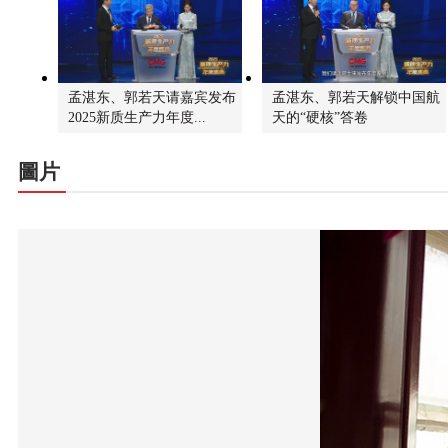
孟湛东、郭若天请嘉宾发布
孟湛东、郭若天解锁中国航
2025新质生产力年度...
天的“硬核”答卷
圖片