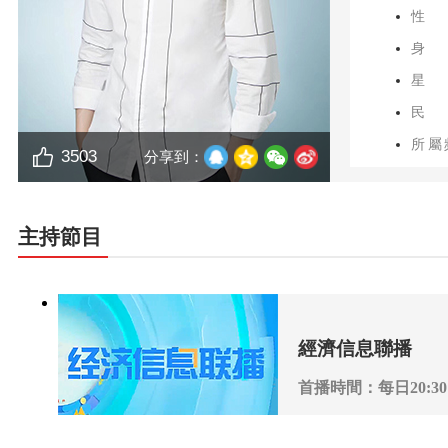
性
身
星
民
所屬
3503
分享到：
獲獎
主持節目
經濟信息聯播
首播時間：每日20:30
播出頻道：CCTV-2