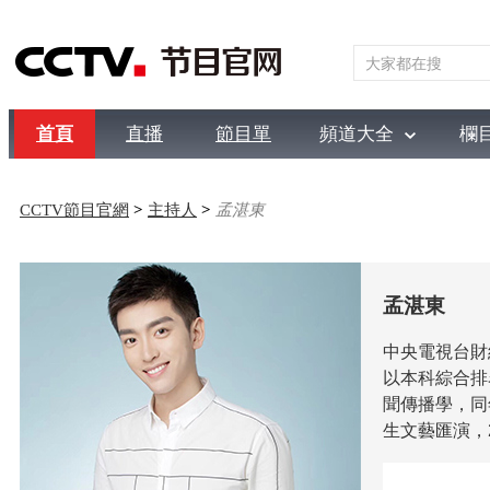
首頁
直播
節目單
頻道大全
欄
綜合
新聞
財經
綜藝
中文國際
體育
電影
國防
CCTV節目官網
>
主持人
>
孟湛東
孟湛東
中央電視台財
以本科綜合排
聞傳播學，同
生文藝匯演，