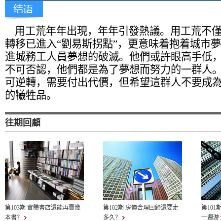
用工荒年年出現，年年引發熱議。用工荒不僅
轉移已進入“劉易斯拐點”，更意味着抱着城市
進城務工人員夢想的破滅。他們或許眼高手低
不可否認，他們都是為了夢想而努力的一群人
可逆轉，需要付出代價，但希望這群人不要成
的犧牲品。
往期回顧
第103期 實體書店還能再賣幾
第102期 房價合理回歸還要走
第101
本書？
多久？
一週游