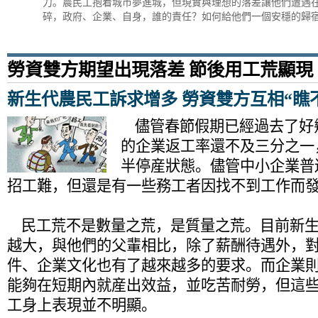
力。農民工抱着城市夢進城，但現實與理想的落差讓他們遭遇
碎，政府、企業、自身，誰的責任？如何給他們一個安穩的歸
勞資雙方期望出現落差 節後用工荒顯現
新生代農民工訴求增多 勞資雙方互相“瞧
儘管春節假期已經過去了好
的企業返工率還不及三分之一
半停産狀態。儘管中小企業普
招工難，但還是有一些務工者因找不到工作而
民工荒不是數量之荒，是質量之荒。目前新生
越大，與他們的父輩相比，除了薪酬待遇外，
件、企業文化也有了越來越多的要求。而企業
能夠在短期內就産出效益，並吃苦耐勞，但這
工身上表現並不明顯。