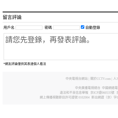
留言評論
用戶名
密碼
自動登錄
*網友評論僅供其表達個人看法
中央電視台網站
|
關於CCTV.com
|
人
中央廣播電視總台 中國網絡電
違法和不良信息舉報
京ICP證060535號
網上傳播視聽節目許可證號 0102004
新出網證（京）字0