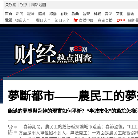
央視網
|
視頻
|
網站地圖
首頁
新聞
經濟
體育
綜藝
春晚
戲曲
音樂
科教
青少
文化
藝術
電視
頻道大全
欄目大全
節目大全
直播中國
賽事直播
網絡
83
第
期
夢斷都市——農民工的夢
飽滿的夢想與骨幹的現實如何平衡？“半城市化”的尷尬怎樣
春節期間，農民工的紛紛返鄉讓城市荒蕪；春節過後，“用工
方面是用人單位招不到人，無法開工；一方面是農民工頻繁跳