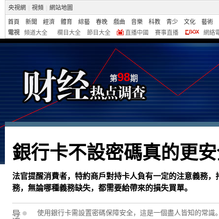
央視網
|
視頻
|
網站地圖
首頁
新聞
經濟
體育
綜藝
春晚
戲曲
音樂
科教
青少
文化
藝術
電視
頻道大全
欄目大全
節目大全
直播中國
賽事直播
網絡
98
第
期
銀行卡不設密碼真的更安
法官提醒消費者，特約商戶對持卡人負有一定的注意義務，
務，無論哪種義務缺失，都需要給帶來的損失買單。
使用銀行卡需設置密碼保障安全，這是一個盡人皆知的常識