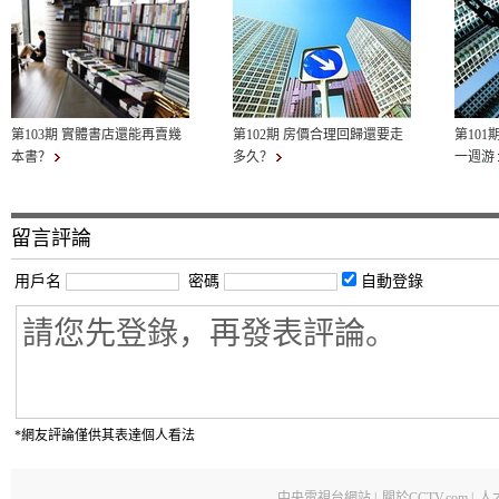
第103期 實體書店還能再賣幾
第102期 房價合理回歸還要走
第101
本書？
多久？
一週游
留言評論
用戶名
密碼
自動登錄
*網友評論僅供其表達個人看法
中央電視台網站
|
關於CCTV.com
|
人