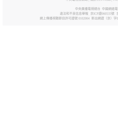
中央廣播電視總台 中國網絡電
違法和不良信息舉報
京ICP證060535號
網上傳播視聽節目許可證號 0102004
新出網證（京）字0