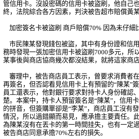
管信用卡。沒設密碼的信用卡被盜刷，他自己
終，法院綜合各方因素，判決被告超市賠償黃某3
加密簽名卡被盜刷 商戶賠償70% 因為未仔細
市民陳某發現錢包被盜，其中有身份證和信用
務時發現一張加密信用卡被盜刷7000多元，所
某事後與商店協商幾次都沒結果，就將這家商
審理中，被告商店員工表示，曾要求消費者在
再簽名，但否認看見信用卡上有預留的“陳某”
員工還表示，他對銀行要求對持卡人身份確認
楚。本案中，持卡人預留簽名是“陳某”，信用
的拼音，但簽購單卻是“李某”，商店員工沒有
情況，所以過錯顯而易見，應承擔主要責任。
為陳某沒有在丟卡的第一時間挂失，也有一定
被告商店同意承擔70%左右的損失。