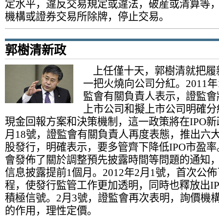
定水平，違反交易規定或違法，破産或清算等
機構或證券交易所除牌，停止交易。
郭樹清新政
上任僅十天，郭樹清就把履
一把火燒向公司分紅。2011年
監會有關負責人表示，證監會
上市公司和擬上市公司明確分
現金回報方案和決策機制，這一政策將在IPO新
月18號，證監會有關負責人再度表態，推出六
股發行，明確表示，要多管齊下降低IPO市盈率。
會發佈了關於調整預先披露時間等問題的通知
信息披露提前1個月。2012年2月1號，首次公佈
程，使發行監管工作更加透明，同時也釋放出I
積極信號。2月3號，證監會再次表明，詢價機
的作用，理性定價。