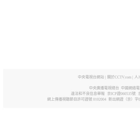
中央電視台網站
|
關於CCTV.com
|
人
中央廣播電視總台 中國網絡電
違法和不良信息舉報
京ICP證060535號
網上傳播視聽節目許可證號 0102004
新出網證（京）字0