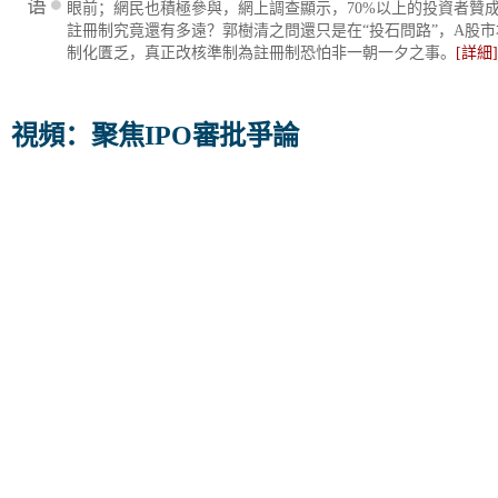
眼前；網民也積極參與，網上調查顯示，70%以上的投資者贊成取
註冊制究竟還有多遠？郭樹清之問還只是在“投石問路”，A股
制化匱乏，真正改核準制為註冊制恐怕非一朝一夕之事。
[詳細]
視頻：聚焦IPO審批爭論