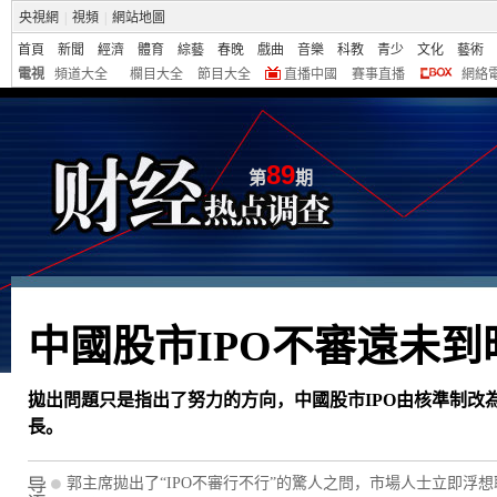
央視網
|
視頻
|
網站地圖
首頁
新聞
經濟
體育
綜藝
春晚
戲曲
音樂
科教
青少
文化
藝術
電視
頻道大全
欄目大全
節目大全
直播中國
賽事直播
網絡
89
第
期
中國股市IPO不審遠未到
拋出問題只是指出了努力的方向，中國股市IPO由核準制改
長。
郭主席拋出了“IPO不審行不行”的驚人之問，市場人士立即浮想