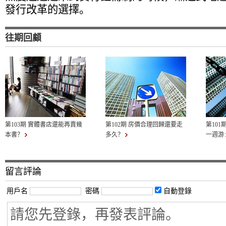
發行改革的選擇。
往期回顧
第103期 實體書店還能再賣幾
第102期 房價合理回歸還要走
第101
本書？
多久？
一週游
留言評論
用戶名
密碼
自動登錄