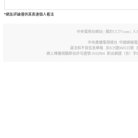
*網友評論僅供其表達個人看法
中央電視台網站
|
關於CCTV.com
|
人
中央廣播電視總台 中國網絡電
違法和不良信息舉報
京ICP證060535號
網上傳播視聽節目許可證號 0102004
新出網證（京）字0