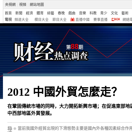
央視網
|
視頻
|
網站地圖
首頁
新聞
經濟
體育
綜藝
春晚
戲曲
音樂
科教
青少
文化
藝術
電視
頻道大全
欄目大全
節目大全
直播中國
賽事直播
網絡
88
第
期
2012 中國外貿怎麼走？
在鞏固傳統市場的同時，大力開拓新興市場；在促進東部地
中西部地區外貿發展。
當前我國外經貿出現的下滑態勢主要是國內外各種因素綜合作