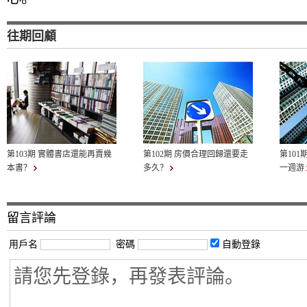
往期回顧
第103期 實體書店還能再賣幾
第102期 房價合理回歸還要走
第101
本書？
多久？
一週游
留言評論
用戶名
密碼
自動登錄