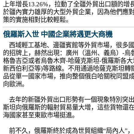
上年增長13.26%，拉動了全疆外貿出口額的
於疆內實力雄厚的大型外貿企業，因為他們應
策的實施相對比較輕鬆。
俄羅斯入世 中國企業將遇更大商機
西域輕工基地、邊疆賓館等外貿市場，很多國
的招牌上，赫然出現：廣州（溫州、義烏）-烏魯
格魯吉亞或者烏魯木齊-哈薩克斯坦-俄羅斯各大
新西伯利亞等)等路線。不用通過哈薩克斯坦轉
品從單一國家市場，推向整個俄白哈關稅同盟
向歐洲。
去年的新疆外貿出口形勢有一個現象特別突出
斯坦向俄羅斯的輻射貿易量大增，這些貨物還
海國家甚至東歐市場挺進。
前不久，俄羅斯終於成為世貿組織“局內人”