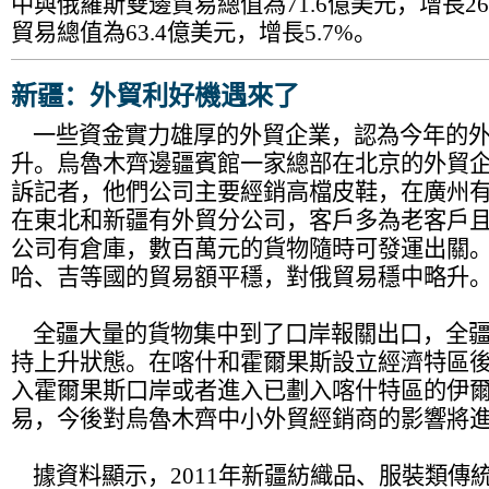
中與俄羅斯雙邊貿易總值為71.6億美元，增長26
貿易總值為63.4億美元，增長5.7%。
新疆：外貿利好機遇來了
一些資金實力雄厚的外貿企業，認為今年的外
升。烏魯木齊邊疆賓館一家總部在北京的外貿
訴記者，他們公司主要經銷高檔皮鞋，在廣州
在東北和新疆有外貿分公司，客戶多為老客戶
公司有倉庫，數百萬元的貨物隨時可發運出關
哈、吉等國的貿易額平穩，對俄貿易穩中略升
全疆大量的貨物集中到了口岸報關出口，全疆
持上升狀態。在喀什和霍爾果斯設立經濟特區
入霍爾果斯口岸或者進入已劃入喀什特區的伊
易，今後對烏魯木齊中小外貿經銷商的影響將
據資料顯示，2011年新疆紡織品、服裝類傳