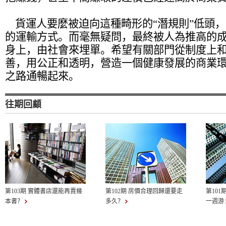
貨運人要麼被迫向這種畸形的“潛規則”低頭
的運輸方式。而毫無疑問，最終被人為推高的
身上，由社會來埋單。希望有關部門從制度上
善，用公正和透明，營造一個健康發展的商業
之路通暢起來。
往期回顧
第103期 實體書店還能再賣幾
第102期 房價合理回歸還要走
第101
本書？
多久？
一週游