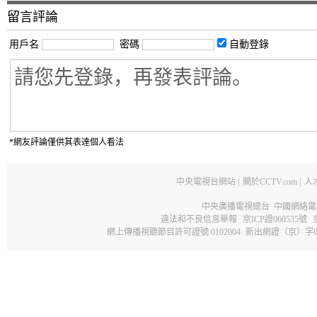
留言評論
用戶名
密碼
自動登錄
*網友評論僅供其表達個人看法
中央電視台網站
|
關於CCTV.com
|
人
中央廣播電視總台 中國網絡電
違法和不良信息舉報
京ICP證060535號
網上傳播視聽節目許可證號 0102004
新出網證（京）字0