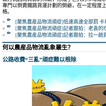
專門以倒賣鐵路貨運計劃的倒爺，在一定程度
格。
[聚焦農産品物流頑症]低速高速全部罰 
[聚焦農産品物流頑症]記者跟拍：老袁的
[聚焦農産品物流頑症]記者跟拍：拉一趟
何以農産品物流亂象叢生？
公路收費“三亂”頑症難以根除