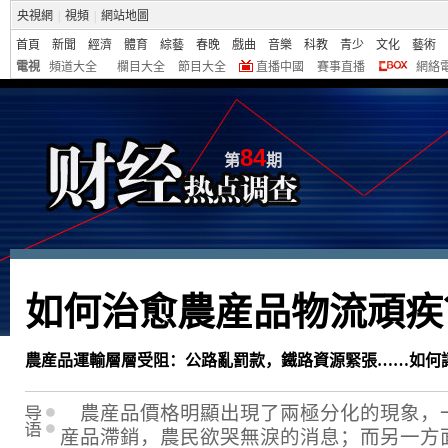
央視網
|
視頻
|
網站地圖
首頁
新聞
經濟
體育
綜藝
春晚
戲曲
音樂
科教
青少
文化
藝術
電視
頻道大全
欄目大全
節目大全
直播中國
賽事直播
網絡
84
第
期
如何治愈農産品物流頑疾
農産品運輸層層受阻：公路亂罰款，鐵路資源緊張……如何
農産品價格明顯出現了兩極分化的現象，
産品滯銷，農民欲哭無淚的消息；而另一方