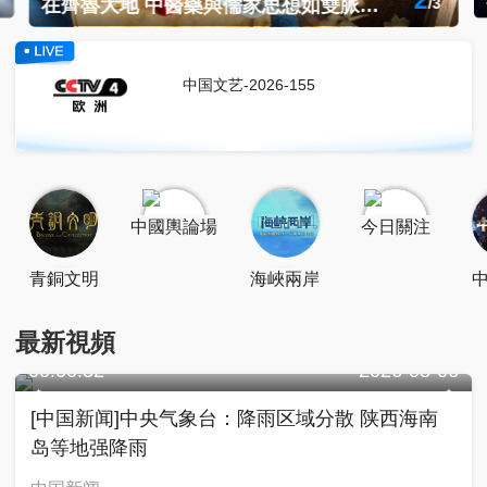
2
在齊魯大地 中醫藥與儒家思想如雙脈同流
/
3
中国文艺-2026-155
點擊關注
掃一掃關注
點擊下載
中國輿論場
今日關注
青銅文明
海峽兩岸
最新視頻
00:00:32
2026-08-06
[中国新闻]中央气象台：降雨区域分散 陕西海南
岛等地强降雨