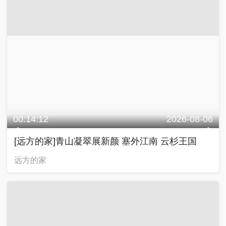
00:14:12
2026-08-06
[远方的家]青山凝翠展新颜 塞外江南 云杉王国
远方的家