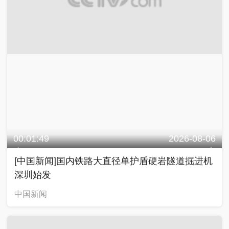
00:01:49
2026-08-06
[中国新闻]国内铁路大直径单护盾硬岩隧道掘进机
深圳始发
中国新闻