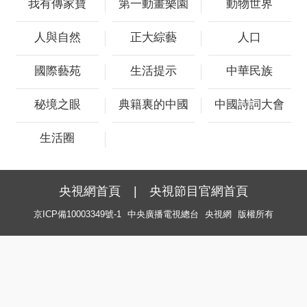
我有傳家寶
第一動畫樂園
動物世界
人與自然
正大綜藝
人口
國際藝苑
生活提示
中華民族
秘境之眼
典籍裏的中國
中國詩詞大會
生活圈
央視網首頁
|
央視節目官網首頁
京ICP備10003349號-1
中央廣播電視總台
央視網
版權所有