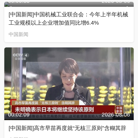
00:00:33
2026-08-06
[中国新闻]中国机械工业联合会：今年上半年机械
工业规模以上企业增加值同比增6.4%
中国新闻
00:02:09
2026-08-06
[中国新闻]高市早苗再度就“无核三原则”含糊其辞