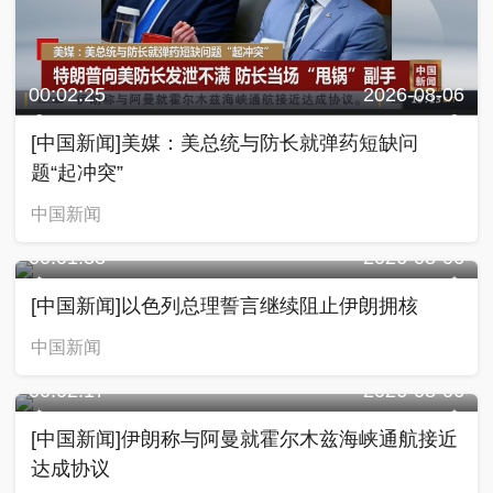
00:02:25
2026-08-06
[中国新闻]美媒：美总统与防长就弹药短缺问
题“起冲突”
中国新闻
00:01:33
2026-08-06
[中国新闻]以色列总理誓言继续阻止伊朗拥核
中国新闻
00:02:17
2026-08-06
[中国新闻]伊朗称与阿曼就霍尔木兹海峡通航接近
达成协议