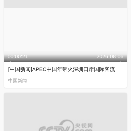
00:00:21
2026-08-06
[中国新闻]APEC中国年带火深圳口岸国际客流
中国新闻