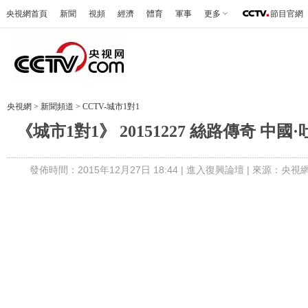
央視網首頁
新聞
視頻
經濟
體育
軍事
更多
節目官網
央視網
>
新聞頻道
>
CCTV-城市1對1
《城市1對1》 20151227 絲路傳奇 中
發佈時間：2015年12月27日 18:44 |
進入復興論壇
| 來源：央視網